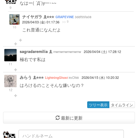
なはー( ´Д`)y━･~~
9
ナイヤガラ
3ddf55fa08
GRAPEVINE
>> 9
2026/04/03 (金) 01:17:36
10
これ普通になんだよ
sagradaremilia
mwmwmwmwmwmw
2026/04/04 (土) 17:28:12
極右です私は
11
みらう
iroCf98
2026/04/15 (水) 10:20:32
LightningGhost
はろけるのことそんな嫌いなの？
12
ツリー表示
タイムライン
最新に更新