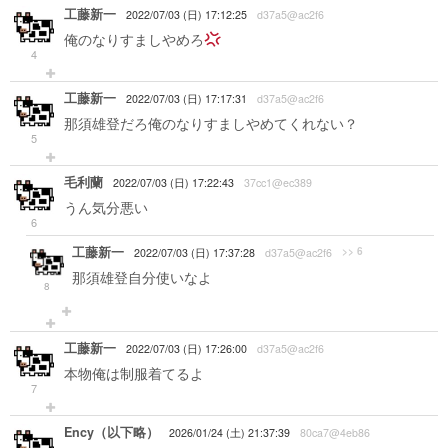
工藤新一
2022/07/03 (日) 17:12:25
d37a5@ac2f6
俺のなりすましやめろ
4
工藤新一
2022/07/03 (日) 17:17:31
d37a5@ac2f6
那須雄登だろ俺のなりすましやめてくれない？
5
毛利蘭
2022/07/03 (日) 17:22:43
37cc1@ec389
うん気分悪い
6
工藤新一
>> 6
2022/07/03 (日) 17:37:28
d37a5@ac2f6
那須雄登自分使いなよ
8
工藤新一
2022/07/03 (日) 17:26:00
d37a5@ac2f6
本物俺は制服着てるよ
7
Ency（以下略）
2026/01/24 (土) 21:37:39
80ca7@4eb86