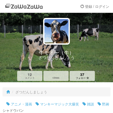
登録 / ログイン
牛モオ〜（牛）
ざつだんしましょう
12
37
views
コメント
フォロー
ざつだんしましょう
アニメ・漫画
マンキーマジック大爆笑
雑談
黙祷
シャドウバン