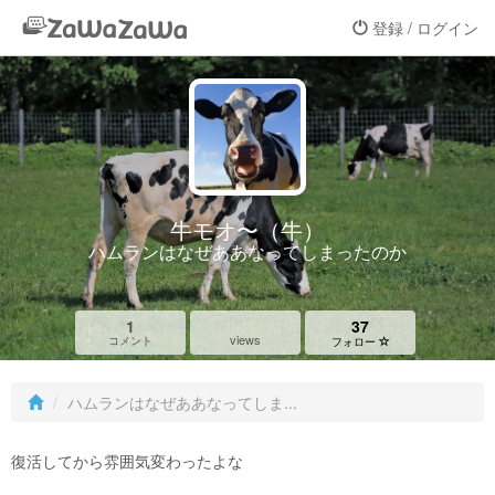
登録 / ログイン
牛モオ〜（牛）
ハムランはなぜああなってしまったのか
1
37
views
コメント
フォロー
ハムランはなぜああなってしま...
復活してから雰囲気変わったよな