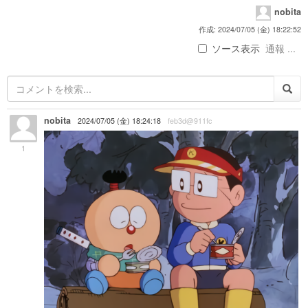
nobita
作成: 2024/07/05 (金) 18:22:52
ソース表示
通報 ...
nobita
2024/07/05 (金) 18:24:18
feb3d@911fc
1