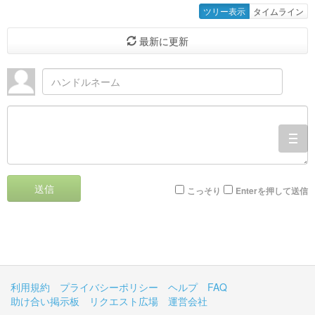
ツリー表示
タイムライン
最新に更新
togg
navi
送信
こっそり
Enterを押して送信
利用規約
プライバシーポリシー
ヘルプ
FAQ
助け合い掲示板
リクエスト広場
運営会社