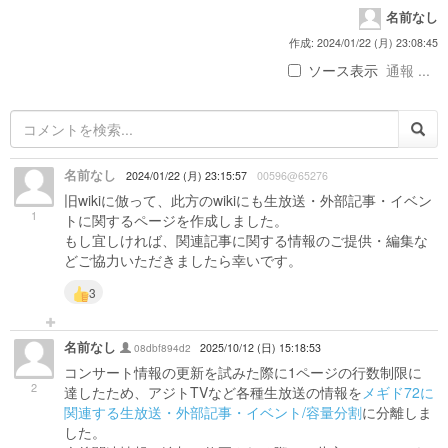
名前なし
作成: 2024/01/22 (月) 23:08:45
ソース表示
通報 ...
名前なし
2024/01/22 (月) 23:15:57
00596@65276
旧wikiに倣って、此方のwikiにも生放送・外部記事・イベン
1
トに関するページを作成しました。
もし宜しければ、関連記事に関する情報のご提供・編集な
どご協力いただきましたら幸いです。
3
名前なし
08dbf894d2
2025/10/12 (日) 15:18:53
コンサート情報の更新を試みた際に1ページの行数制限に
2
達したため、アジトTVなど各種生放送の情報を
メギド72に
関連する生放送・外部記事・イベント/容量分割
に分離しま
した。