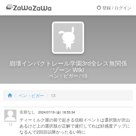
登録 / ログイン
崩壊インパクトレール学園3rd全レス無関係
ゾーン Wiki
ベン・ビガー / 13
ベン・ビガー
13
名前なし
2024/07/19 (金) 18:55:34
ティーミルク屋の前で起きる信頼イベントは選択肢が沢山
13
あるけど上の選択肢が正解で連打してれば好感度アップに
なるんで2回目以降かったるい時に