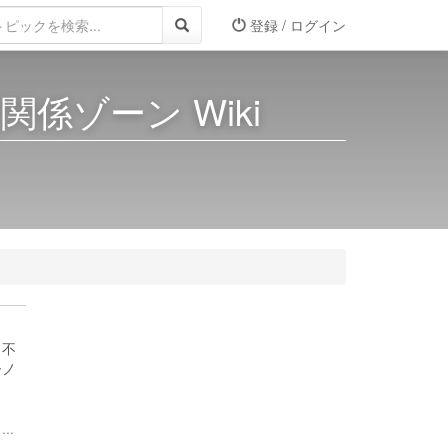
登録 / ログイン
係ゾーン Wiki
・不
ーノ
..