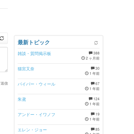
最新トピック
雑談・質問掲示板
388
2 ヶ月前
猫宮又奈
30
1 年前
て送信
パイパー・ウィール
67
1 年前
朱鳶
124
1 年前
アンドー・イワノフ
19
1 年前
エレン・ジョー
85