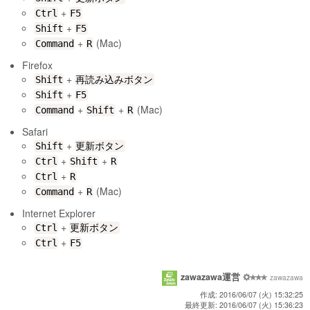
+
Ctrl
F5
+
Shift
F5
+
(Mac)
Command
R
Firefox
+
Shift
再読み込みボタン
+
Shift
F5
+
+
(Mac)
Command
Shift
R
Safari
+
Shift
更新ボタン
+
+
Ctrl
Shift
R
+
Ctrl
R
+
(Mac)
Command
R
Internet Explorer
+
Ctrl
更新ボタン
+
Ctrl
F5
zawazawa運営
zawazawa
作成: 2016/06/07 (火) 15:32:25
最終更新: 2016/06/07 (火) 15:36:23