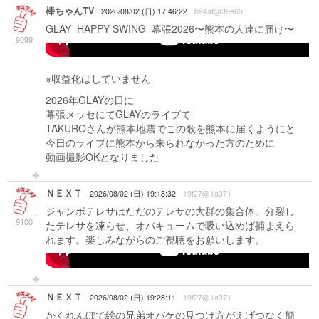
棒ちゃんTV
2026/08/02 (日) 17:46:22
b94af@39e65
GLAY HAPPY SWING 幕張2026〜熊本の人達に届け〜
9099
-->
※収益化はしていません
2026年GLAYの日に
幕張メッセにてGLAYのライブて
TAKUROさんが熊本地震でこの歌を熊本に届くようにと
今日のライブに熊本から来られなかった方のために
動画撮影OKとなりました
ＮＥＸＴ
2026/08/02 (日) 19:18:32
19f27@1a371
ジャンボテレサはただのテレサの大群の集合体。分裂し
9100
たテレサを凍らせ、オバキュームで吸い込めば捕まえら
れます。楽しみながらのご視聴をお願いします。
-->
ＮＥＸＴ
2026/08/02 (日) 19:28:11
19f27@1a371
かくれんぼで絵の兄弟オバケの見つけ方がえげつなく簡