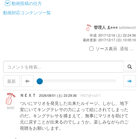
動画投稿の仕方
動画対応コンテンツ一覧
管理人
bd5fd9e25f
作成: 2017/12/16 (土) 22:24:56
最終更新: 2017/12/17 (日) 10:05:10
ソース表示
通報 ...
最新
ＮＥＸＴ
2026/08/01 (土) 23:29:36
19f27@1a371
ついにマリオを発見した出来たルイージ。しかし、地下
9095
室にいてキングテレサの力によって絵にされてしまった
のだ。キングテレサを捕まえて、無事にマリオを助けて
元に戻すことが出来るのでしょうか。楽しみながらのご
視聴をお願いします。