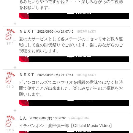
るみたいなやつですかね？・・・楽しみながらのご視聴
をお願いします。
-->
ＮＥＸＴ
2026/08/05 (水) 21:07:45
19f27@1a371
夏の大サービスとして各ステージのニセマリオと戦う連
9111
戦にして夏の討伐祭りでございます。楽しみながらのご
視聴をお願いします。
-->
ＮＥＸＴ
2026/08/05 (水) 21:17:41
19f27@1a371
ビアンコヒルズでニセマリオを瞬殺の意味ではなく短時
9112
間で倒すことが出来ました。楽しみながらのご視聴をお
願いします。
-->
しん
2026/08/06 (木) 13:36:32
9a4a9@9f78a
イチバンボシ｜渡部慎一郎【Official Music Video】
9113