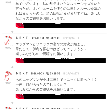
9101
単でございます。絵の兄弟オバケはルイージをズルいと
言ったが。オバキュームを使うのは無しとルールを決め
れば良かったのに。頭の回転がまだまだですね。楽しみ
ながらのご視聴をお願いします。
-->
ＮＥＸＴ
2026/08/03 (月) 23:24:08
19f27@1a371
エッグマンとソニックの宿命の対決が始まる。
9102
果たして、勝利を掴むのはどっちでしょうか？
楽しみながらのご視聴をお願いします。
-->
ＮＥＸＴ
2026/08/03 (月) 23:29:56
19f27@1a371
あのエッグマンが小細工無しでソニックに勝った！？
9103
一体、何があったのでしょうか？
楽しみながらのご視聴をお願いします。
-->
ＮＥＸＴ
2026/08/03 (月) 23:38:04
19f27@1a371