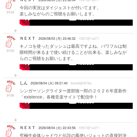
今回の実況はダイジェストが付いてます。
9104
楽しみながらのご視聴をお願いします。
-->
ＮＥＸＴ
2026/08/03 (月) 23:46:32
19f27@1a371
キノコを使ったダッシュは最高ですよね。パワフルは制
9105
限時間が来るまで使い続けることが出来る。楽しみなが
らのご視聴をお願いします。
-->
しん
2026/08/04 (火) 09:21:40
9a4a9@9f78a
シンガーソングライター渡部慎一郎の２０２６年度新作
9106
「existence」各種音楽サイトで配信中！
-->
ＮＥＸＴ
2026/08/04 (火) 22:43:56
19f27@1a371
究極生命体シャドウと伝説の風使いジェットの直接対決