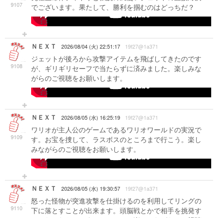
9107
でございます。果たして、勝利を掴むのはどっちだ？
-->
ＮＥＸＴ
2026/08/04 (火) 22:51:17
19f27@1a371
ジェットが後ろから攻撃アイテムを飛ばしてきたのです
9108
が、ギリギリセーフで当たらずに済みました。楽しみな
がらのご視聴をお願いします。
-->
ＮＥＸＴ
2026/08/05 (水) 16:25:19
19f27@1a371
ワリオが主人公のゲームであるワリオワールドの実況で
9109
す。お宝を捜して、ラスボスのところまで行こう。楽し
みながらのご視聴をお願いします。
-->
ＮＥＸＴ
2026/08/05 (水) 19:30:57
19f27@1a371
怒った怪物が突進攻撃を仕掛けるのを利用してリングの
9110
下に落とすことが出来ます。頭脳戦とかで相手を挑発す