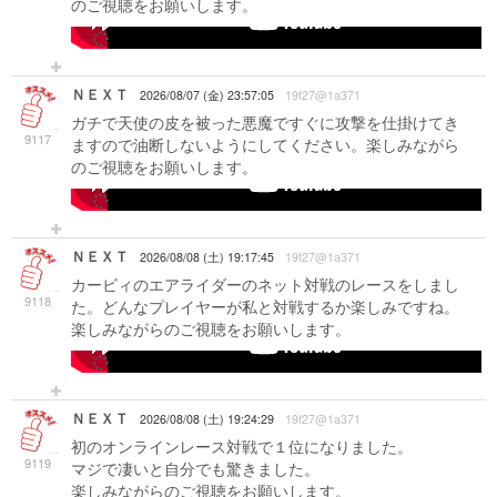
のご視聴をお願いします。
-->
ＮＥＸＴ
2026/08/07 (金) 23:57:05
19f27@1a371
ガチで天使の皮を被った悪魔ですぐに攻撃を仕掛けてき
9117
ますので油断しないようにしてください。楽しみながら
のご視聴をお願いします。
-->
ＮＥＸＴ
2026/08/08 (土) 19:17:45
19f27@1a371
カービィのエアライダーのネット対戦のレースをしまし
9118
た。どんなプレイヤーが私と対戦するか楽しみですね。
楽しみながらのご視聴をお願いします。
-->
ＮＥＸＴ
2026/08/08 (土) 19:24:29
19f27@1a371
初のオンラインレース対戦で１位になりました。
9119
マジで凄いと自分でも驚きました。
楽しみながらのご視聴をお願いします。