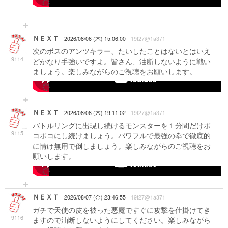
-->
ＮＥＸＴ
2026/08/06 (木) 15:06:00
19f27@1a371
次のボスのアンツキラー、たいしたことはないとはいえ
9114
どかなり手強いですよ。皆さん、油断しないように戦い
ましょう。楽しみながらのご視聴をお願いします。
-->
ＮＥＸＴ
2026/08/06 (木) 19:11:02
19f27@1a371
バトルリングに出現し続けるモンスターを１分間だけボ
9115
コボコにし続けましょう。パワフルで最強の拳で徹底的
に情け無用で倒しましょう。楽しみながらのご視聴をお
願いします。
-->
ＮＥＸＴ
2026/08/07 (金) 23:46:55
19f27@1a371
ガチで天使の皮を被った悪魔ですぐに攻撃を仕掛けてき
9116
ますので油断しないようにしてください。楽しみながら