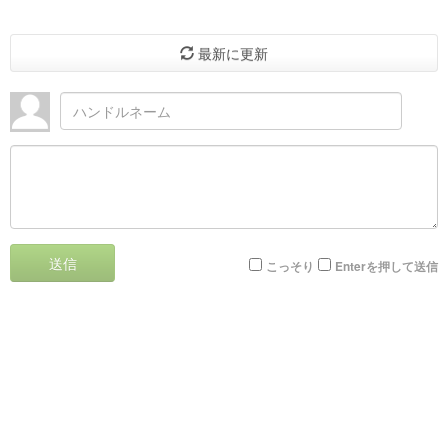
最新に更新
送信
こっそり
Enterを押して送信