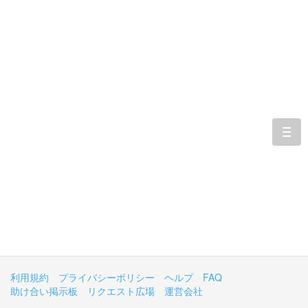
togg
navi
利用規約
プライバシーポリシー
ヘルプ
FAQ
助け合い掲示板
リクエスト広場
運営会社