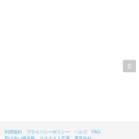
togg
navi
利用規約
プライバシーポリシー
ヘルプ
FAQ
助け合い掲示板
リクエスト広場
運営会社