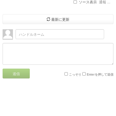
ソース表示
通報 ...
最新に更新
送信
こっそり
Enterを押して送信