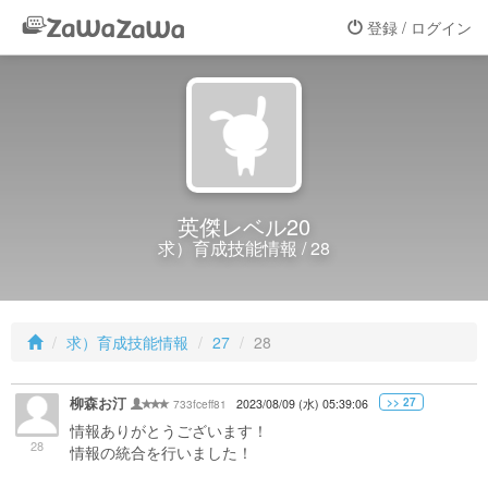
登録 / ログイン
英傑レベル20
求）育成技能情報 / 28
求）育成技能情報
27
28
柳森お汀
>> 27
733fceff81
2023/08/09 (水) 05:39:06
情報ありがとうございます！
28
情報の統合を行いました！