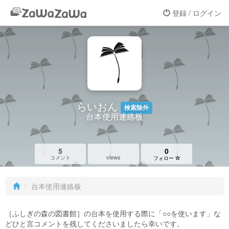
登録 / ログイン
らいおん
検索除外
台本使用連絡板
5
0
views
コメント
フォロー
台本使用連絡板
［ふしぎの森の図書館］の台本を使用する際に「○○を使います」な
どひと言コメントを残してくださいましたら幸いです。