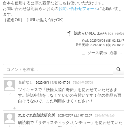
台本を使用する公演の宣伝などにもお使いいただけます。
お問い合わせは朗読らいおんの
お問い合わせフォーム
にお願い致し
ます。
［匿名OK］［URLの貼り付けOK］
朗読らいおん
b031160f26
作成: 2025/08/03 (日) 02:32:47
最終更新: 2026/05/20 (水) 23:46:22
ソース表示
通報 ...
名前なし
2025/08/11 (月) 00:47:54
79b34@55708
ツイキャスで「妖怪大陸百奇伝」を使わせていただきま
2
す。許諾申請をしなくていいの有難いです！他の作品も面
白そうなので、また利用させてください！
気まぐれ座朗読研究所
2026/02/07 (土) 07:52:07
220c4@6c5a6
朗読劇で「サディスティック.カンチョー」を使わせていた
3