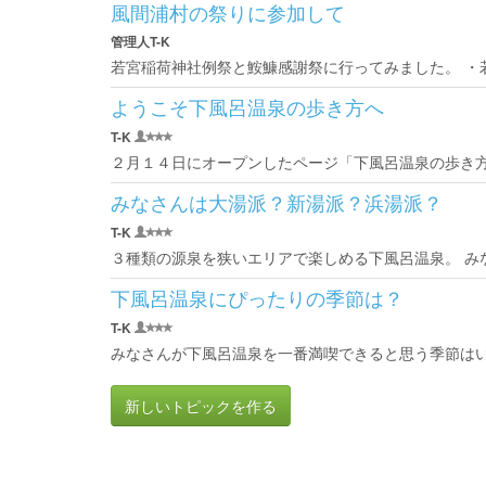
風間浦村の祭りに参加して
管理人T-K
若宮稲荷神社例祭と鮟鱇感謝祭に行ってみました。 ・若
ようこそ下風呂温泉の歩き方へ
T-K
２月１４日にオープンしたページ「下風呂温泉の歩き
みなさんは大湯派？新湯派？浜湯派？
T-K
３種類の源泉を狭いエリアで楽しめる下風呂温泉。 みな
下風呂温泉にぴったりの季節は？
T-K
みなさんが下風呂温泉を一番満喫できると思う季節はいつだ
新しいトピックを作る