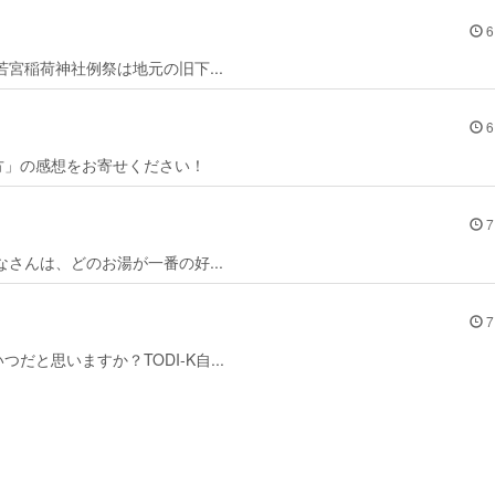
6
宮稲荷神社例祭は地元の旧下...
6
方」の感想をお寄せください！
7
さんは、どのお湯が一番の好...
7
と思いますか？TODI-K自...