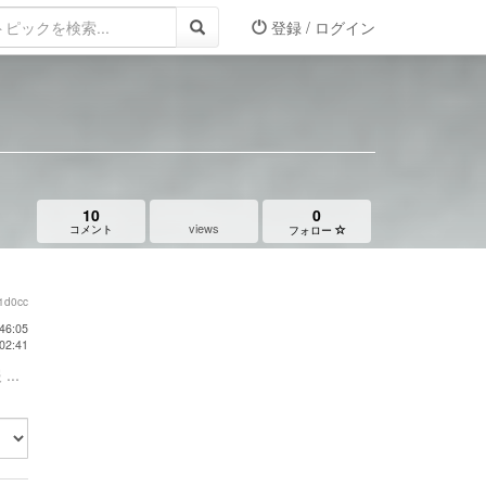
登録 / ログイン
10
0
views
コメント
フォロー
1d0cc
46:05
02:41
...