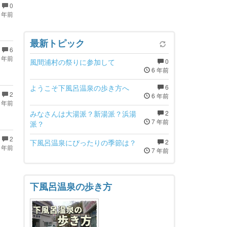
0
 年前
最新トピック
6
 年前
風間浦村の祭りに参加して
0
6 年前
ようこそ下風呂温泉の歩き方へ
6
2
6 年前
 年前
みなさんは大湯派？新湯派？浜湯
2
7 年前
派？
2
下風呂温泉にぴったりの季節は？
2
 年前
7 年前
下風呂温泉の歩き方