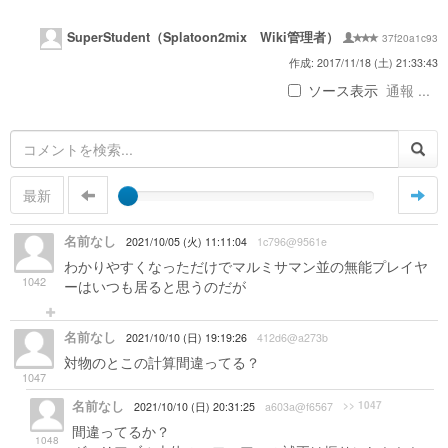
SuperStudent（Splatoon2mix Wiki管理者）
37f20a1c93
作成: 2017/11/18 (土) 21:33:43
ソース表示
通報 ...
最新
名前なし
2021/10/05 (火) 11:11:04
1c796@9561e
わかりやすくなっただけでマルミサマン並の無能プレイヤ
1042
ーはいつも居ると思うのだが
名前なし
2021/10/10 (日) 19:19:26
412d6@a273b
対物のとこの計算間違ってる？
1047
名前なし
>> 1047
2021/10/10 (日) 20:31:25
a603a@f6567
間違ってるか？
1048