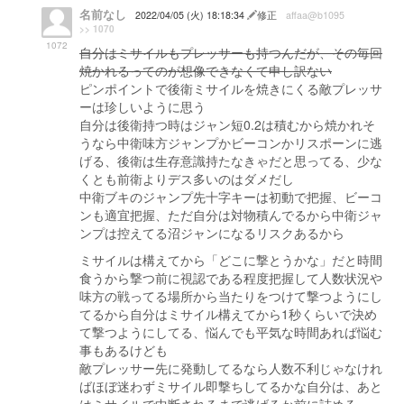
名前なし
2022/04/05 (火) 18:18:34
修正
affaa@b1095
>> 1070
1072
自分はミサイルもプレッサーも持つんだが、その毎回
焼かれるってのが想像できなくて申し訳ない
ピンポイントで後衛ミサイルを焼きにくる敵プレッサ
ーは珍しいように思う
自分は後衛持つ時はジャン短0.2は積むから焼かれそ
うなら中衛味方ジャンプかビーコンかリスポーンに逃
げる、後衛は生存意識持たなきゃだと思ってる、少な
くとも前衛よりデス多いのはダメだし
中衛ブキのジャンプ先十字キーは初動で把握、ビーコ
ンも適宜把握、ただ自分は対物積んでるから中衛ジャ
ンプは控えてる沼ジャンになるリスクあるから
ミサイルは構えてから「どこに撃とうかな」だと時間
食うから撃つ前に視認である程度把握して人数状況や
味方の戦ってる場所から当たりをつけて撃つようにし
てるから自分はミサイル構えてから1秒くらいで決め
て撃つようにしてる、悩んでも平気な時間あれば悩む
事もあるけども
敵プレッサー先に発動してるなら人数不利じゃなけれ
ばほぼ迷わずミサイル即撃ちしてるかな自分は、あと