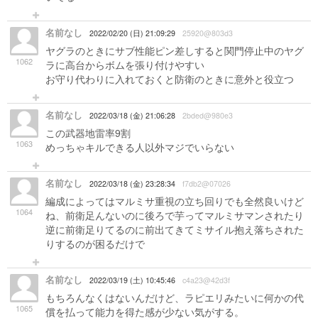
名前なし
2022/02/20 (日) 21:09:29
25920@803d3
ヤグラのときにサブ性能ピン差しすると関門停止中のヤグ
1062
ラに高台からボムを張り付けやすい
お守り代わりに入れておくと防衛のときに意外と役立つ
名前なし
2022/03/18 (金) 21:06:28
2bded@980e3
この武器地雷率9割
1063
めっちゃキルできる人以外マジでいらない
名前なし
2022/03/18 (金) 23:28:34
f7db2@07026
編成によってはマルミサ重視の立ち回りでも全然良いけど
1064
ね、前衛足んないのに後ろで芋ってマルミサマンされたり
逆に前衛足りてるのに前出てきてミサイル抱え落ちされた
りするのが困るだけで
名前なし
2022/03/19 (土) 10:45:46
c4a23@42d3f
もちろんなくはないんだけど、ラピエリみたいに何かの代
1065
償を払って能力を得た感が少ない気がする。