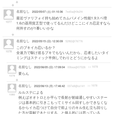
名前なし
2022/05/07 (土) 01:10:36
7ed0a@0b2f4
最近ヴァリフォイ持ち始めてカムバメイン性能1.9スペ増
1077
1.6の器用貧乏型で使ってるんだけどここにイカ忍足すなら
何外すのが1番いいかな
名前なし
2022/05/15 (日) 12:30:09
52f82@76776
このブキイカ忍いるか？
1078
全速力で駆け巡るブキでもないんだから、忍者したいタイ
ミングはスティック半倒しでわりとどうにかなるよ
名前なし
>> 1078
2022/06/05 (日) 17:09:04
00baa@07026
要らん
1079
名前なし
>> 1078
2022/06/13 (月) 17:46:42
037a9@cc141
ルルステによる
1080
例えばオオトロとか平らで長射が射線通しやすいステー
ジは基本的に引きこもってミサイル回すしかできなくな
るからイカ忍つけて自分で前よりのキル生む立ち回りし
た方が貢献できたりする、と個人的には思っている