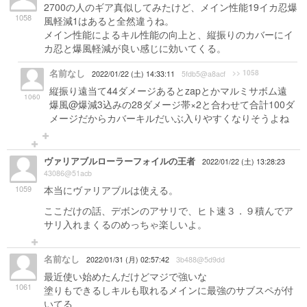
2700の人のギア真似してみたけど、メイン性能19イカ忍爆
1058
風軽減1はあると全然違うね。
メイン性能によるキル性能の向上と、縦振りのカバーにイ
カ忍と爆風軽減が良い感じに効いてくる。
名前なし
>> 1058
2022/01/22 (土) 14:33:11
5fdb5@a8acf
縦振り遠当て44ダメージあるとzapとかマルミサボム遠
1060
爆風@爆減3込みの28ダメージ帯×2と合わせて合計100ダ
メージだからカバーキルだいぶ入りやすくなりそうよね
ヴァリアブルローラーフォイルの王者
2022/01/22 (土) 13:28:23
43086@51acb
1059
本当にヴァリアブルは使える。
ここだけの話、デボンのアサリで、ヒト速３．９積んでア
サリ入れまくるのめっちゃ楽しいよ。
名前なし
2022/01/31 (月) 02:57:42
3b488@5d9dd
最近使い始めたんだけどマジで強いな
1061
塗りもできるしキルも取れるメインに最強のサブスペが付
いてる