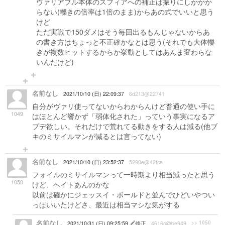
ヴァリアブル本体のスフィアへの補正は振りにしかかか
らない(轢きの倍率は1倍のまま)からあの式でいいと思う
けど
ただ実戦で150ダメはそう毎回出るもんじゃないからあ
の書き方はちょっと不正確かなとは思う(それでも大体轢
きが複数ヒットするからか挙動としてはあんま変わらな
いんだけど)
名前なし
2021/10/10 (日) 22:09:37
6d213@22741
自分がヴァリ使ってないからわからんけど普通の使い手に
1049
はほとんど響かず「弱体化された」っていう事実になるア
プデ欲しい。それだけで荒れてる動きをする人は減る(他ブ
キのミサイルマンが減るとは言ってない)
名前なし
2021/10/10 (日) 23:52:37
5290e@42fce
フォイルのミサイルマンって一時期より相当減ったと思う
1050
けど、ヘイトあんのかな
以前は確かにジェッスイ・ボールドと並んでひどいやつい
っぱいいたけどさ、最近は相当マシな気がする
名前なし
>> 1050
2021/10/31 (日) 09:25:59
修正
4616c@be949