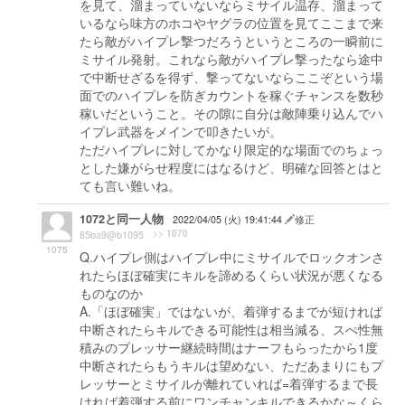
を見て、溜まっていないならミサイル温存、溜まって
いるなら味方のホコやヤグラの位置を見てここまで来
たら敵がハイプレ撃つだろうというところの一瞬前に
ミサイル発射。これなら敵がハイプレ撃ったなら途中
で中断せざるを得ず、撃ってないならここぞという場
面でのハイプレを防ぎカウントを稼ぐチャンスを数秒
稼いだということ。その隙に自分は敵陣乗り込んでハ
イプレ武器をメインで叩きたいが。
ただハイプレに対してかなり限定的な場面でのちょっ
とした嫌がらせ程度にはなるけど、明確な回答とはと
ても言い難いね。
1072と同一人物
2022/04/05 (火) 19:41:44
修正
>> 1070
85ba9@b1095
1075
Q.ハイプレ側はハイプレ中にミサイルでロックオンさ
れたらほぼ確実にキルを諦めるくらい状況が悪くなる
ものなのか
A.「ほぼ確実」ではないが、着弾するまでが短ければ
中断されたらキルできる可能性は相当減る、スぺ性無
積みのプレッサー継続時間はナーフもらったから1度
中断されたらもうキルは望めない、ただあまりにもプ
レッサーとミサイルが離れていれば=着弾するまで長
ければ着弾する前にワンチャンキルできるかな～くら