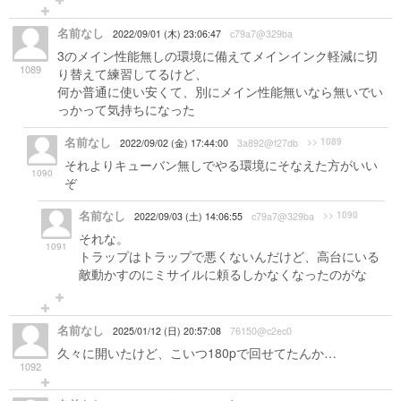
名前なし
2022/09/01 (木) 23:06:47
c79a7@329ba
3のメイン性能無しの環境に備えてメインインク軽減に切
1089
り替えて練習してるけど、
何か普通に使い安くて、別にメイン性能無いなら無いでい
っかって気持ちになった
名前なし
>> 1089
2022/09/02 (金) 17:44:00
3a892@f27db
それよりキューバン無しでやる環境にそなえた方がいい
1090
ぞ
名前なし
>> 1090
2022/09/03 (土) 14:06:55
c79a7@329ba
それな。
1091
トラップはトラップで悪くないんだけど、高台にいる
敵動かすのにミサイルに頼るしかなくなったのがな
名前なし
2025/01/12 (日) 20:57:08
76150@c2ec0
久々に開いたけど、こいつ180pで回せてたんか…
1092