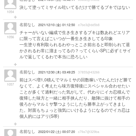
決して塗ってミサイル吐いてるだけで勝てるブキではない
1054
名前なし
2021/12/10 (金) 01:12:50
e7be3@dd5b8
チャーがいない編成で生き生きするブキは数あれどエリア
1056
に限って言えばこいつが一番生き生きしてる印象
一生塗り有利取られるわやっとこさ前出ると即削られて退
かされるわ常に溜まってるの？ってくらいSPに必ずミサイ
ルで返してくるわで本当に恐ろしい
名前なし
2021/12/30 (木) 03:49:25
37855@43266
前はスペ増1,0積んでマルミサの回数稼いでたんだけど勝て
1057
なくて、よく考えたら味方復帰後にスペシャル合わせたい
ことが多くて過剰だった気がして。代わりにイカ忍積んで
復帰した味方と一緒に相手挟んだり、敵陣に抜けて相手の
後ろからマルミサ撃つようにしたら勝率上がってきまし
た。対面もちょっと強気にいけるようになるのでイカ忍は
個人的にはアリ(S帯)
名前なし
2022/01/22 (土) 00:07:20
c79a7@329ba