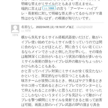
明確な答えがミサイルだともあまり思えません。
端的に言えば
の言う「アーマー・ハイプ
>> 1068
レ・長射程に対して明確な答え持ってるからガチマ適
性はかなり高いはず」の根拠が知りたいです。
名前なし
2022/04/05 (火) 19:16:07
修正
c4a23@42d3f
>> 1070
1074
横から失礼するミサイル搭載武器使いだけど、敵がハ
イプレ使い始めてからミサイル使うっていうのでは間
に合わないことがほとんど。間に合うくらい近くにい
るならメインでさっさと倒した方が早いし、その場合
は敵陣深くに自分がいるという状況の場合が多いから
ミサイル発射の隙をハイプレ以外の敵からちょっかい
かけられることもある。
かと言ってハイプレ対策にミサイルが全く役立たない
かというと、限定的ながら役立つこともある。
味方チームが攻勢に出るとき、例えばヤグラ乗るとき
やホコ持って攻めるときにハイプレでカウンターとし
て抑えられることが多いと思うんだけど、そういった
ここしかないというタイミングを見計らって敵がハイ
プレを撃つ瞬間にミサイルを発射できると狙って妨害
は可能。画面上部のハイプレ武器のSPの溜まり具合