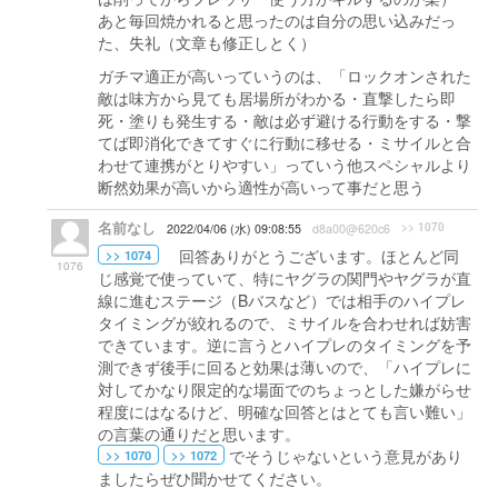
あと毎回焼かれると思ったのは自分の思い込みだっ
た、失礼（文章も修正しとく）
ガチマ適正が高いっていうのは、「ロックオンされた
敵は味方から見ても居場所がわかる・直撃したら即
死・塗りも発生する・敵は必ず避ける行動をする・撃
てば即消化できてすぐに行動に移せる・ミサイルと合
わせて連携がとりやすい」っていう他スペシャルより
断然効果が高いから適性が高いって事だと思う
名前なし
>> 1070
2022/04/06 (水) 09:08:55
d8a00@620c6
回答ありがとうございます。ほとんど同
>> 1074
1076
じ感覚で使っていて、特にヤグラの関門やヤグラが直
線に進むステージ（Bバスなど）では相手のハイプレ
タイミングが絞れるので、ミサイルを合わせれば妨害
できています。逆に言うとハイプレのタイミングを予
測できず後手に回ると効果は薄いので、「ハイプレに
対してかなり限定的な場面でのちょっとした嫌がらせ
程度にはなるけど、明確な回答とはとても言い難い」
の言葉の通りだと思います。
でそうじゃないという意見があり
>> 1070
>> 1072
ましたらぜひ聞かせてください。