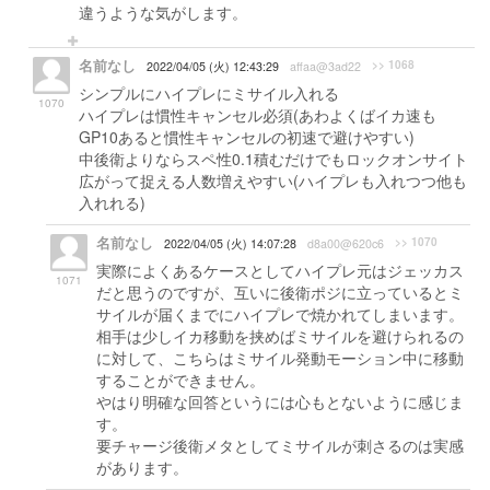
違うような気がします。
名前なし
>> 1068
2022/04/05 (火) 12:43:29
affaa@3ad22
シンプルにハイプレにミサイル入れる
1070
ハイプレは慣性キャンセル必須(あわよくばイカ速も
GP10あると慣性キャンセルの初速で避けやすい)
中後衛よりならスペ性0.1積むだけでもロックオンサイト
広がって捉える人数増えやすい(ハイプレも入れつつ他も
入れれる)
名前なし
>> 1070
2022/04/05 (火) 14:07:28
d8a00@620c6
実際によくあるケースとしてハイプレ元はジェッカス
1071
だと思うのですが、互いに後衛ポジに立っているとミ
サイルが届くまでにハイプレで焼かれてしまいます。
相手は少しイカ移動を挟めばミサイルを避けられるの
に対して、こちらはミサイル発動モーション中に移動
することができません。
やはり明確な回答というには心もとないように感じま
す。
要チャージ後衛メタとしてミサイルが刺さるのは実感
があります。