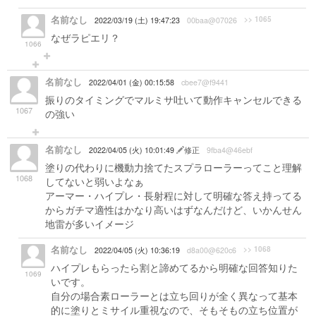
名前なし
>> 1065
2022/03/19 (土) 19:47:23
00baa@07026
なぜラピエリ？
1066
名前なし
2022/04/01 (金) 00:15:58
cbee7@f9441
振りのタイミングでマルミサ吐いて動作キャンセルできる
1067
の強い
名前なし
2022/04/05 (火) 10:01:49
修正
9fba4@46ebf
塗りの代わりに機動力捨てたスプラローラーってこと理解
1068
してないと弱いよなぁ
アーマー・ハイプレ・長射程に対して明確な答え持ってる
からガチマ適性はかなり高いはずなんだけど、いかんせん
地雷が多いイメージ
名前なし
>> 1068
2022/04/05 (火) 10:36:19
d8a00@620c6
ハイプレもらったら割と諦めてるから明確な回答知りた
1069
いです。
自分の場合素ローラーとは立ち回りが全く異なって基本
的に塗りとミサイル重視なので、そもそもの立ち位置が