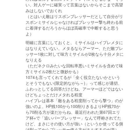
い、対人ゲーに確実って言葉はないからそこまで高望
みはしないでおくれ
（とはいえ敵はリスポンプレッサーだとして自分がリ
スポンミサイルじゃなければプレッサー撃ち終わる前
に着弾するだろうからほぼ高確率で中断すると思う
よ）
明確に言葉にしておくと、ミサイルはハイプレメタに
はなりえていない、メタるならアーマー、ただ敵プレ
ッサー1枚に対して味方ミサイルが2枚なら十分メタに
なりえる
（ただネクロみたいな回転率悪いミサイルを含めて味
方ミサイル2枚だと微妙かも）
1074も言ってくれてるが「全く役立たないかという
とそうでもない(限定的ながら～)」って感じが適切、
ふわっとしてる回答だけどね、アーマーほどではない
けどちょっとだけメタれる程度
ハイプレは基本「敵をある程度削ってから撃つ」のが
強いのよ、HP残100から100削りきるよりHP残70か
ら70削る方が楽だからね、最近行われた第67回エリ
ア杯+で「追いパープレッサー」なんて呼称されてた
けど、まさにその使い方が強い（というか使ってる側
は削ってからプレッサー使う方がキルするのが楽）