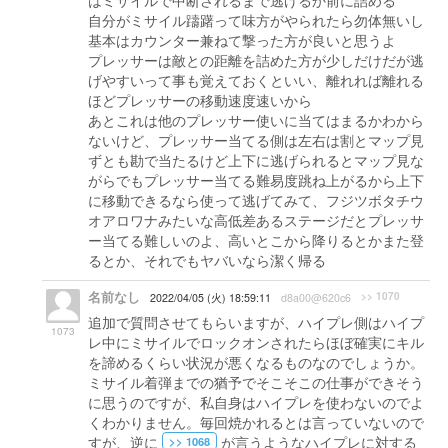
はミサイルで中断されるまで逃げるか前に詰める
自分がミサイル躊躇って味方がやられたら勿体無いし
基本はカウンター兼ねて撃った方が良いと思うよ
プレッサーは敵との距離を詰めた方が少しだけだが逃
げやすいって事も覚えておくといい、離れれば離れる
ほどプレッサーの移動速度速いから
あとこれは他のプレッサー使いに当てはまるかわから
ないけど、プレッサー当てる側は左右は割とマップ見
ずとも勘で当たるけど上下に逃げられるとマップ見な
がらでもプレッサー当てる難易度跳ね上がるから上下
に移動できるなら使って逃げてみて、フジツボタチウ
オアロワナみたいな高低差あるステージだとプレッサ
ー当てる難しいのよ、高いとこから降りるとかまた登
るとか、それでもヤバいなら潔く帰る
名前なし
>> 1070
2022/04/05 (火) 18:59:11
d8a00@620c6
追加で質問させてもらいますが、ハイプレ側はハイプ
1073
レ中にミサイルでロックオンされたらほぼ確実にキル
を諦めるくらい状況が悪くなるものなのでしょうか。
ミサイル着弾までの猶予でそこそこの仕事ができそう
に思うのですが、私自身はハイプレを使わないのでよ
くわかりません。毎回焼かれるとは言っていないので
すが、逆に
が言うようなハイプレに対する
>> 1068