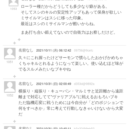
ローラー種だからどうしても多少なり癖がある。
1053
そしてスシのキルの安定性アップもあって保身が欲しい
ミサイルマンはスシに移った印象。
最近はスシのミサイルマンが酷いからね。
まあ打ち合い鍛えてないので自衛力はお察しだけど。
名前なし
2021/10/11 (月) 06:12:42
09756@9cefc
久々にこれ握ったけどサーモンで慣らしたおかげかめちゃ
1051
くちゃキルとれるようになって楽しい。使い込むほど味が
でるスルメみたいなブキやね
名前なし
2021/10/31 (日) 02:00:49
d353d@9892a
横振り・縦振り・キューバン・マルミサと近距離から遠距
1052
離まで対応してて"ヴァリアブル"に戦えるおもろいブキ
ただ臨機応変に戦うためには今自分が「どのポジションで
何をすべきか」常に考えて行動しなきゃいけないから大変
だ
名前なし
2021/10/31 (日) 10:40:11
b3a32@9eb52