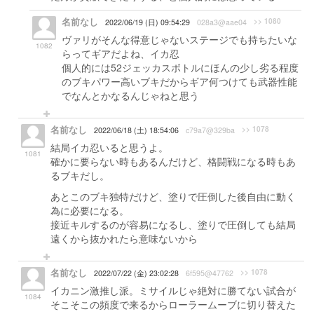
名前なし
>> 1080
2022/06/19 (日) 09:54:29
028a3@aae04
ヴァリがそんな得意じゃないステージでも持ちたいな
1082
らってギアだよね、イカ忍
個人的には52ジェッカスボトルにほんの少し劣る程度
のブキパワー高いブキだからギア何つけても武器性能
でなんとかなるんじゃねと思う
名前なし
>> 1078
2022/06/18 (土) 18:54:06
c79a7@329ba
結局イカ忍いると思うよ。
1081
確かに要らない時もあるんだけど、格闘戦になる時もあ
るブキだし。
あとこのブキ独特だけど、塗りで圧倒した後自由に動く
為に必要になる。
接近キルするのが容易になるし、塗りで圧倒しても結局
遠くから抜かれたら意味ないから
名前なし
>> 1078
2022/07/22 (金) 23:02:28
6f595@47762
イカニン激推し派。ミサイルじゃ絶対に勝てない試合が
1084
そこそこの頻度で来るからローラームーブに切り替えた