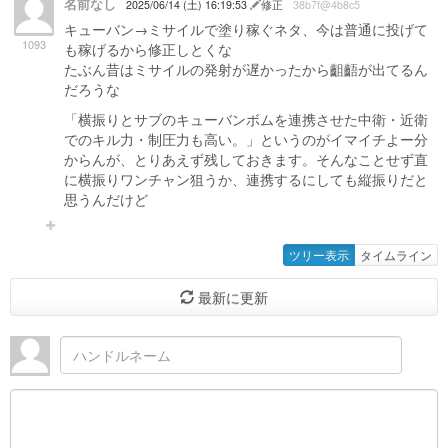
名前なし
2025/06/14 (土) 16:19:53
修正
38b7f@4b8c5
キューバン→ミサイルで塗り稼ぐネタ、今は普通に投げて
1093
も稼げるから修正しとくな
たぶん昔はミサイルの発射が遅かったから齟齬が出てるん
だろうな
「横振りとサブのキューバンボムを連携させた中衛・近衛
でのキル力・制圧力も高い。」というのがイマイチよー分
からんが、とりあえず残しておきます。そんなことせず直
に横振りワンチャン狙うか、連携するにしても縦振りだと
思うんだけど
ツリー表示
タイムライン
最新に更新