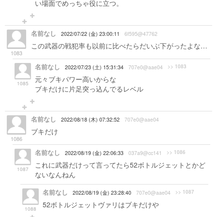
い場面でめっちゃ役に立つ。
名前なし
2022/07/22 (金) 23:00:11
6f595@47762
この武器の戦犯率も以前に比べたらだいぶ下がったよな…
1083
名前なし
>> 1083
2022/07/23 (土) 15:31:34
707e0@aae04
元々ブキパワー高いからな
1085
ブキだけに片足突っ込んでるレベル
名前なし
2022/08/18 (木) 07:32:52
707e0@aae04
ブキだけ
1086
名前なし
>> 1086
2022/08/19 (金) 22:06:33
037a9@cc141
これに武器だけって言ってたら52ボトルジェットとかど
1087
ないなんねん
名前なし
>> 1087
2022/08/19 (金) 23:28:40
707e0@aae04
52ボトルジェットヴァリはブキだけや
1088