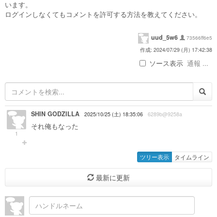
います。
ログインしなくてもコメントを許可する方法を教えてください。
uud_5w6
73566ff6e5
作成: 2024/07/29 (月) 17:42:38
ソース表示
通報 ...
SHIN GODZILLA
2025/10/25 (土) 18:35:06
6289b@9258a
それ俺もなった
1
ツリー表示
タイムライン
最新に更新