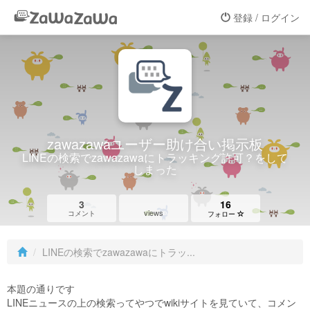
登録 / ログイン
zawazawaユーザー助け合い掲示板
LINEの検索でzawazawaにトラッキング許可？をして
しまった
3
16
views
コメント
フォロー
LINEの検索でzawazawaにトラッ...
本題の通りです
LINEニュースの上の検索ってやつでwikiサイトを見ていて、コメン