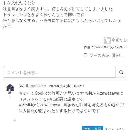
トを入れたくなり
注意書きをよく読まずに、何も考えず許可してしまいました
トラッキングとかよく分かんなくて怖いです
許可をしなくする、不許可にするにはどうしたらいいんでしょう
か？
名前なし
作成: 2024/08/06 (火) 19:29:05
ソース表示
通報 ...
(ت)
6020647dca
2024/09/05 (木) 18:33:11
おそらくCookieの許可だと思います wikiからzawazawaに
1
コメントをするのに必要な設定です
wikiwikiからzawazawaに書き込む許可を与えるものなので
個人情報が盗まれたりするわけではないです
ツリー表示
タイムライン