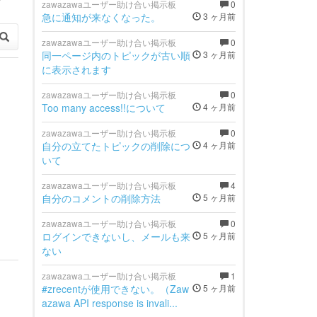
zawazawaユーザー助け合い掲示板
0
急に通知が来なくなった。
3 ヶ月前
zawazawaユーザー助け合い掲示板
0
同一ページ内のトピックが古い順
3 ヶ月前
に表示されます
zawazawaユーザー助け合い掲示板
0
Too many access!!について
4 ヶ月前
zawazawaユーザー助け合い掲示板
0
自分の立てたトピックの削除につ
4 ヶ月前
いて
zawazawaユーザー助け合い掲示板
4
自分のコメントの削除方法
5 ヶ月前
zawazawaユーザー助け合い掲示板
0
ログインできないし、メールも来
5 ヶ月前
ない
zawazawaユーザー助け合い掲示板
1
#zrecentが使用できない。（Zaw
5 ヶ月前
azawa API response is invali...