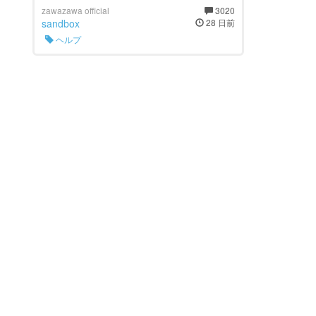
zawazawa official
3020
sandbox
28 日前
ヘルプ