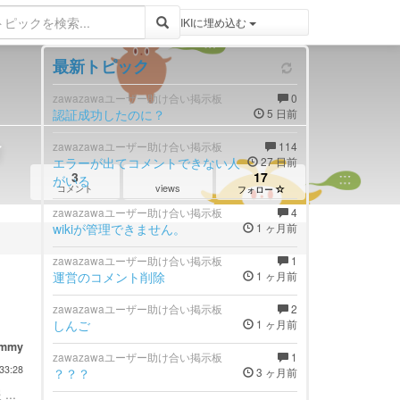
登録 / ログイン
トピックをWIKIWIKIに埋め込む
最新トピック
zawazawaユーザー助け合い掲示板
0
認証成功したのに？
5 日前
合
zawazawaユーザー助け合い掲示板
114
エラーが出てコメントできない人
27 日前
3
17
がいる
views
コメント
フォロー
zawazawaユーザー助け合い掲示板
4
wikiが管理できません。
1 ヶ月前
zawazawaユーザー助け合い掲示板
1
運営のコメント削除
1 ヶ月前
zawazawaユーザー助け合い掲示板
2
しんご
1 ヶ月前
immy
zawazawaユーザー助け合い掲示板
1
33:28
？？？
3 ヶ月前
...