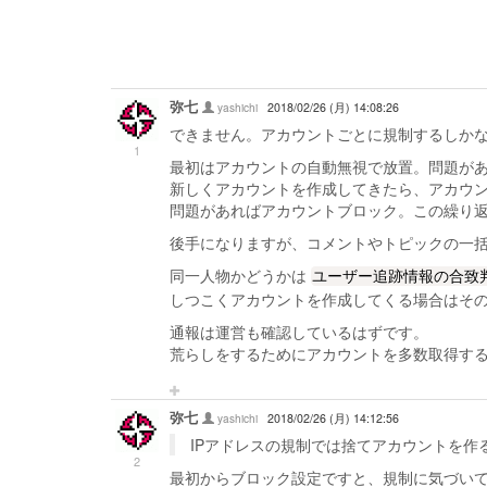
弥七
yashichi
2018/02/26 (月) 14:08:26
できません。アカウントごとに規制するしか
1
最初はアカウントの自動無視で放置。問題が
新しくアカウントを作成してきたら、アカウ
問題があればアカウントブロック。この繰り
後手になりますが、コメントやトピックの一
同一人物かどうかは
ユーザー追跡情報の合致
しつこくアカウントを作成してくる場合はそ
通報は運営も確認しているはずです。
荒らしをするためにアカウントを多数取得す
弥七
yashichi
2018/02/26 (月) 14:12:56
IPアドレスの規制では捨てアカウントを作
2
最初からブロック設定ですと、規制に気づい