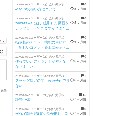
zawazawaユーザー助け合い掲示板
0
#taglistの使い方について
5 ヶ月前
zawazawaユーザー助け合い掲示板
0
zawazawaには、撮影した動画を
5 ヶ月前
アップロードできますか？また...
zawazawaユーザー助け合い掲示板
0
イン
掲示板のチャット機能の使い方
6 ヶ月前
（新しいコメントを上に表示さ...
zawazawaユーザー助け合い掲示板
0
使っていたアカウントが使えなく
6 ヶ月前
なりました。
zawazawaユーザー助け合い掲示板
1
スラッグ指定の問い合わせができ
6 ヶ月前
ない
て送信
zawazawaユーザー助け合い掲示板
15
誹謗中傷
7 ヶ月前
zawazawaユーザー助け合い掲示板
0
wikiの管理権譲渡の話が拗れ、別
7 ヶ月前