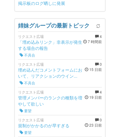
掲示板のログ晒しに発展
姉妹グループの最新トピック
リクエスト広場
4
「埋め込みリンク」非表示が発生
7 時間前
する場合の報告
不具合
リクエスト広場
0
埋め込んだコメントフォームにお
15 日前
いて、リアクションのウイン...
不具合
リクエスト広場
4
管理メンバーのランクの種類を増
19 日前
やして欲しい
要望
リクエスト広場
0
規制がかかるのが早すぎる
23 日前
要望