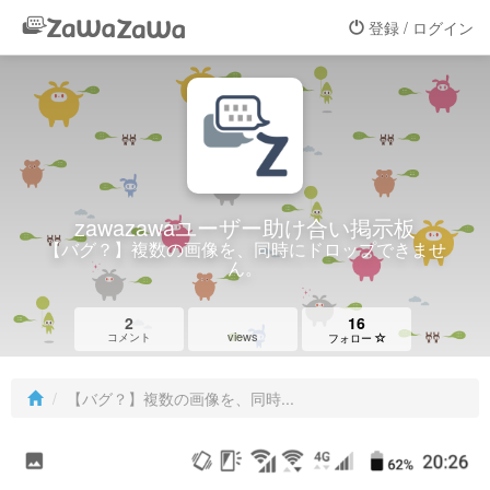
登録 / ログイン
zawazawaユーザー助け合い掲示板
【バグ？】複数の画像を、同時にドロップできませ
ん。
2
16
views
コメント
フォロー
【バグ？】複数の画像を、同時...