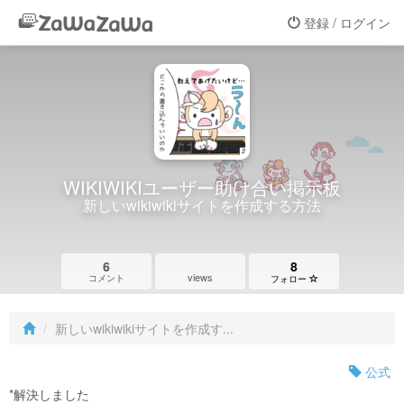
登録 / ログイン
WIKIWIKIユーザー助け合い掲示板
新しいwikiwikiサイトを作成する方法
6
8
views
コメント
フォロー
新しいwikiwikiサイトを作成す...
公式
*解決しました