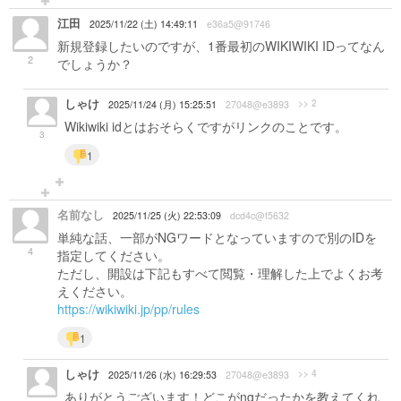
江田
2025/11/22 (土) 14:49:11
e36a5@91746
新規登録したいのですが、1番最初のWIKIWIKI IDってなん
2
でしょうか？
しゃけ
>> 2
2025/11/24 (月) 15:25:51
27048@e3893
Wikiwiki idとはおそらくですがリンクのことです。
3
1
名前なし
2025/11/25 (火) 22:53:09
dcd4c@f5632
単純な話、一部がNGワードとなっていますので別のIDを
4
指定してください。
ただし、開設は下記もすべて閲覧・理解した上でよくお考
えください。
https://wikiwiki.jp/pp/rules
1
しゃけ
>> 4
2025/11/26 (水) 16:29:53
27048@e3893
ありがとうございます！どこがngだったかを教えてくれ