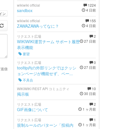
wikiwiki official
1224
sandbox
4 日前
イン
wikiwiki official
155
ZAWAZAWAってなに？
4 日前
リクエスト広場
2
WIKIWIKI運営チーム サポート履歴
27 日前
表示機能
要望
リクエスト広場
0
tooltip内の外部リンクではクッシ
27 日前
て送信
ョンページが機能せず、ペー...
不具合
WIKIWIKI REST API コミュニティ
10
掲示板
30 日前
リクエスト広場
2
GIF画像について
1 ヶ月前
リクエスト広場
1
規制ルールのパターン「投稿内
1 ヶ月前