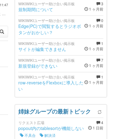
WIKIWIKIユーザー助け合い掲示板
3
11:47
規制期間について
1 ヶ月前
...
WIKIWIKIユーザー助け合い掲示板
0
Edge(PC)で閲覧するとラジオボ
1 ヶ月前
タンがおかしい？
WIKIWIKIユーザー助け合い掲示板
1
サイトが編集できません
1 ヶ月前
WIKIWIKIユーザー助け合い掲示板
7
新規登録ができない
1 ヶ月前
WIKIWIKIユーザー助け合い掲示板
1
row-reverseをFlexboxに導入した
1 ヶ月前
い
姉妹グループの最新トピック
リクエスト広場
4
popout内のtablesortが機能しない
1 日前
不具合
解決済