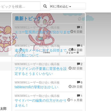
登録 / ログイン
トピックをWIKIWIKIに埋め込む
最新トピック
WIKIWIKIユーザー助け合い掲示板
1
エコー監視所の進め方が分かりませ
6 日前
ん
WIKIWIKIユーザー助け合い掲示板
6
3
8
違反報告メールに対する回答まで
10 日前
views
コメント
フォロー
の日数について
WIKIWIKIユーザー助け合い掲示板
2
プラグインの子要素に背景色を設
22 日前
定するとうまくいかない
WIKIWIKIユーザー助け合い掲示板
6
tablescrollの挙動がおかしい
29 日前
WIKIWIKIユーザー助け合い掲示板
1
サイドバーの編集の仕方がわかり
1 ヶ月前
ません！
太郎