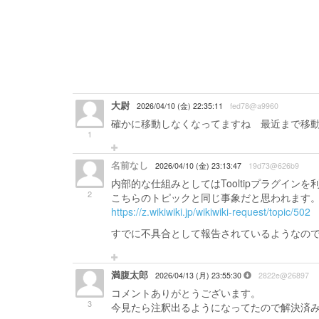
大尉
2026/04/10 (金) 22:35:11
fed78@a9960
確かに移動しなくなってますね 最近まで移動し
1
名前なし
2026/04/10 (金) 23:13:47
19d73@626b9
内部的な仕組みとしてはTooltipプラグイン
2
こちらのトピックと同じ事象だと思われます
https://z.wikiwiki.jp/wikiwiki-request/topic/502
すでに不具合として報告されているようなの
満腹太郎
2026/04/13 (月) 23:55:30
2822e@26897
コメントありがとうございます。
3
今見たら注釈出るようになってたので解決済みとさ