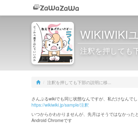
WIKIWI
注釈を押しても
注釈を押しても下部の説明に移...
さんぷるwikiでも同じ状態なんですが、私だけなんで
https://wikiwiki.jp/sample/注釈
いつからかわかりませんが、先月はそうではなかった
Android Chromeです