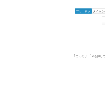
ツリー表示
タイムラ
こっそり
↵を押し