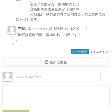
②キノコ鑑定会（期間中の１日）
③植樹木の成長量測定（期間中）
※詳細は「秋の森の育て親同窓会」のご案内でお
知らせします。
W宮田
>> 1
470110855d
2018/04/25 (水) 12:54:43
5/27は定例活動（坂本山林）の日です！
2
ツリー表示
タイムライン
最新に更新