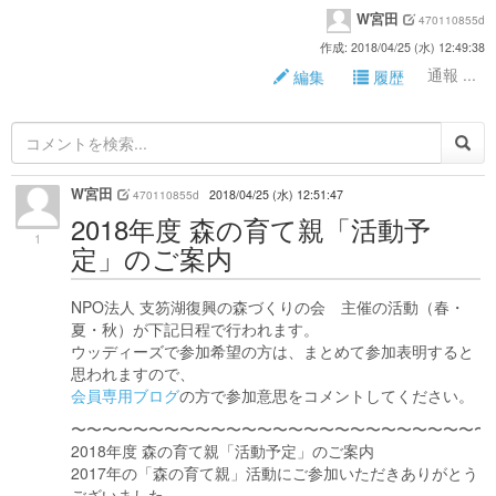
W宮田
470110855d
作成: 2018/04/25 (水) 12:49:38
通報 ...
編集
履歴
W宮田
470110855d
2018/04/25 (水) 12:51:47
2018年度 森の育て親「活動予
1
定」のご案内
NPO法人 支笏湖復興の森づくりの会 主催の活動（春・
夏・秋）が下記日程で行われます。
ウッディーズで参加希望の方は、まとめて参加表明すると
思われますので、
会員専用ブログ
の方で参加意思をコメントしてください。
〜〜〜〜〜〜〜〜〜〜〜〜〜〜〜〜〜〜〜〜〜〜〜〜〜〜〜
2018年度 森の育て親「活動予定」のご案内
2017年の「森の育て親」活動にご参加いただきありがとう
ございました。