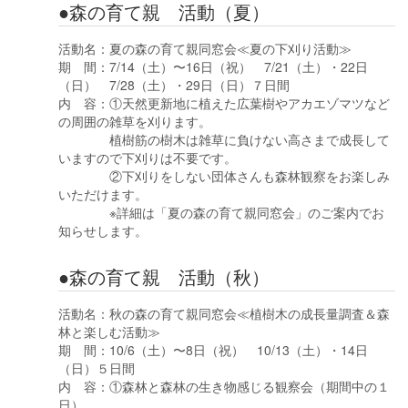
●森の育て親 活動（夏）
活動名：夏の森の育て親同窓会≪夏の下刈り活動≫
期 間：7/14（土）〜16日（祝） 7/21（土）・22日
（日） 7/28（土）・29日（日）７日間
内 容：①天然更新地に植えた広葉樹やアカエゾマツなど
の周囲の雑草を刈ります。
植樹筋の樹木は雑草に負けない高さまで成長して
いますので下刈りは不要です。
②下刈りをしない団体さんも森林観察をお楽しみ
いただけます。
※詳細は「夏の森の育て親同窓会」のご案内でお
知らせします。
●森の育て親 活動（秋）
活動名：秋の森の育て親同窓会≪植樹木の成長量調査＆森
林と楽しむ活動≫
期 間：10/6（土）〜8日（祝） 10/13（土）・14日
（日）５日間
内 容：①森林と森林の生き物感じる観察会（期間中の１
日）