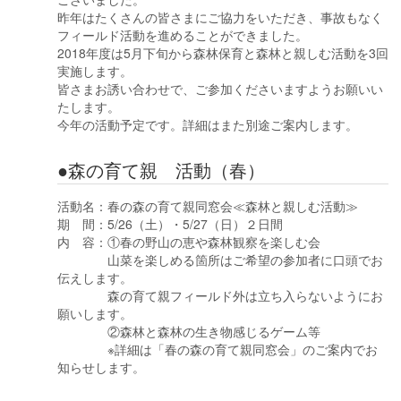
昨年はたくさんの皆さまにご協力をいただき、事故もなく
フィールド活動を進めることができました。
2018年度は5月下旬から森林保育と森林と親しむ活動を3回
実施します。
皆さまお誘い合わせで、ご参加くださいますようお願いい
たします。
今年の活動予定です。詳細はまた別途ご案内します。
●森の育て親 活動（春）
活動名：春の森の育て親同窓会≪森林と親しむ活動≫
期 間：5/26（土）・5/27（日）２日間
内 容：①春の野山の恵や森林観察を楽しむ会
山菜を楽しめる箇所はご希望の参加者に口頭でお
伝えします。
森の育て親フィールド外は立ち入らないようにお
願いします。
②森林と森林の生き物感じるゲーム等
※詳細は「春の森の育て親同窓会」のご案内でお
知らせします。