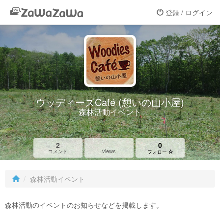
登録 / ログイン
ウッディーズCafé (憩いの山小屋)
森林活動イベント
2
0
views
コメント
フォロー
森林活動イベント
森林活動のイベントのお知らせなどを掲載します。