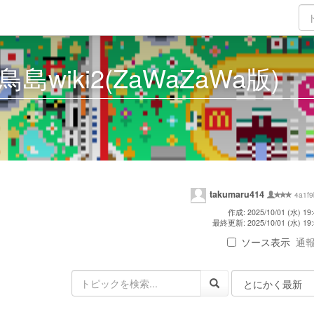
鳥島wiki2(ZaWaZaWa版)
takumaru414
4a1f9
作成: 2025/10/01 (水) 19:
最終更新: 2025/10/01 (水) 19:
ソース表示
通報 