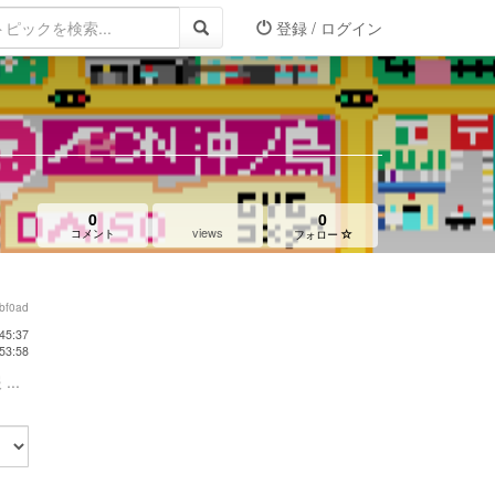
登録 / ログイン
0
0
views
コメント
フォロー
bf0ad
45:37
53:58
...