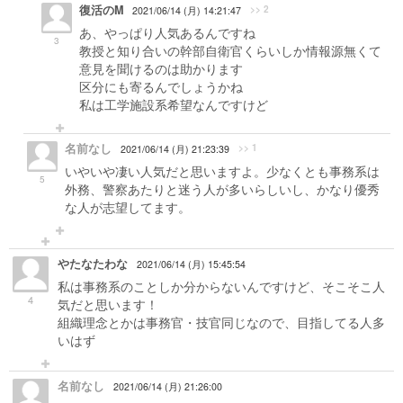
復活のM
>> 2
2021/06/14 (月) 14:21:47
あ、やっぱり人気あるんですね
3
教授と知り合いの幹部自衛官くらいしか情報源無くて
意見を聞けるのは助かります
区分にも寄るんでしょうかね
私は工学施設系希望なんですけど
名前なし
>> 1
2021/06/14 (月) 21:23:39
いやいや凄い人気だと思いますよ。少なくとも事務系は
5
外務、警察あたりと迷う人が多いらしいし、かなり優秀
な人が志望してます。
やたなたわな
2021/06/14 (月) 15:45:54
私は事務系のことしか分からないんですけど、そこそこ人
4
気だと思います！
組織理念とかは事務官・技官同じなので、目指してる人多
いはず
名前なし
2021/06/14 (月) 21:26:00