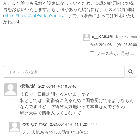
ん。また誰でも見れる設定になっているため、良識の範囲内での発
言をお願いいたします。もし何かあった場合には、カスミの質問箱
(
https://t.co/s7a4PvbIah?amp=1
)まで。※場合によっては対応いたし
かねます。
x__KASUMI
774178cf0d
作成: 2021/06/11 (金) 23:39:00
ソース表示
通報 ...
復活のM
2021/06/14 (月) 10:57:46
技官で一日目訪問する人いますか？
1
私としては、防衛省に入るために国総受けてるようなもん
なんですけど、防衛省人気無いって本当なんですかね
駅弁大学で情報入ってこなくて…
やたなたわな
>> 1
2021/06/14 (月) 14:11:23
え、人気あるでしょ防衛省自体は
2