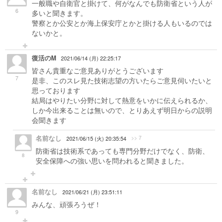
一般職や自衛官と掛けて、何がなんでも防衛省という人が
6
多いと聞きます。
警察とか公安とか海上保安庁とかと掛ける人もいるのでは
ないかと。
復活のM
2021/06/14 (月) 22:25:17
皆さん貴重なご意見ありがとうございます
7
是非、このスレ見た技術志望の方いたらご意見伺いたいと
思っております
結局はやりたい分野に対して熱意をいかに伝えられるか、
しか今出来ることは無いので、とりあえず明日からの説明
会聞きます
名前なし
>> 7
2021/06/15 (火) 20:35:54
防衛省は技術系であっても専門分野だけでなく、防衛、
8
安全保障への強い思いを問われると聞きました。
名前なし
2021/06/21 (月) 23:51:11
みんな、頑張ろうぜ！
9