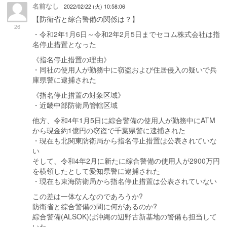
名前なし
2022/02/22 (火) 10:58:06
【防衛省と綜合警備の関係は？】
26
・令和2年1月6日～令和2年2月5日までセコム株式会社は指
名停止措置となった
《指名停止措置の理由》
・同社の使用人が勤務中に窃盗および住居侵入の疑いで兵
庫県警に逮捕された
《指名停止措置の対象区域》
・近畿中部防衛局管轄区域
他方、令和4年1月5日に綜合警備の使用人が勤務中にATM
から現金約1億円の窃盗で千葉県警に逮捕された
・現在も北関東防衛局から指名停止措置は公表されていな
い
そして、令和4年2月に新たに綜合警備の使用人が2900万円
を横領したとして愛知県警に逮捕された
・現在も東海防衛局から指名停止措置は公表されていない
この差は一体なんなのであろうか?
防衛省と綜合警備の間に何があるのか?
綜合警備(ALSOK)は沖縄の辺野古新基地の警備も担当して
いた