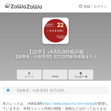
登録 / ログイン
【22卒】×KASUMI掲示板
【総務省：行政管理】官庁訪問参加者集まろう
0
0
views
コメント
フォロー
【総務省：行政管理】官庁訪問...
本スレッドは、×KASUMI(
https://www.xkasumi.com/media
)が管理し
ていますが、常時コメント内容の閲覧・規制などは行っておりませ