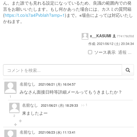
ん。また誰でも見れる設定になっているため、良識の範囲内での発
言をお願いいたします。もし何かあった場合には、カスミの質問箱
(
https://t.co/s7a4PvbIah?amp=1
)まで。※場合によっては対応いたし
かねます。
x__KASUMI
774178cf0d
作成: 2021/06/12 (土) 20:34:34
ソース表示
通報 ...
名前なし
2021/06/21 (月) 16:04:57
みなさん面接日時等詳細メールってもうきましたか？
1
名前なし
>> 1
2021/06/21 (月) 18:29:33
来ましたよー
2
名前なし
2021/06/23 (水) 11:13:41