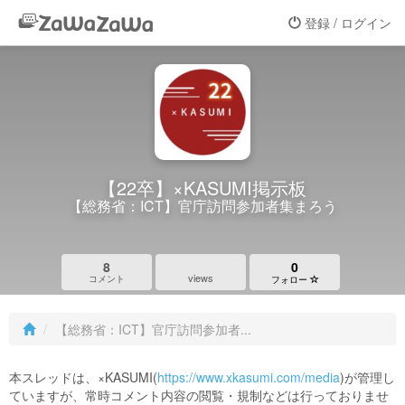
登録 / ログイン
【22卒】×KASUMI掲示板
【総務省：ICT】官庁訪問参加者集まろう
8
0
views
コメント
フォロー
【総務省：ICT】官庁訪問参加者...
本スレッドは、×KASUMI(
https://www.xkasumi.com/media
)が管理し
ていますが、常時コメント内容の閲覧・規制などは行っておりませ