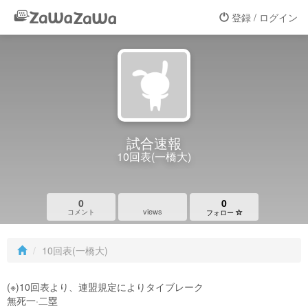
登録 / ログイン
試合速報
10回表(一橋大)
0
0
views
コメント
フォロー
10回表(一橋大)
(※)10回表より、連盟規定によりタイブレーク
無死一·二塁