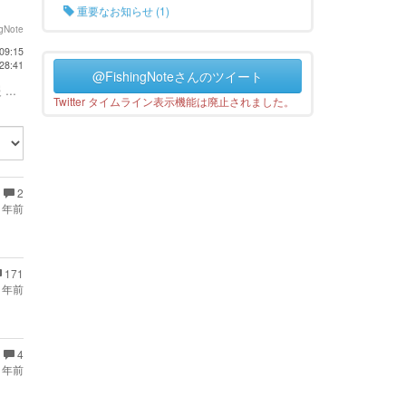
重要なお知らせ (1)
ngNote
09:15
28:41
@FishingNoteさんのツイート
...
Twitter タイムライン表示機能は廃止されました。
2
 年前
171
 年前
4
 年前