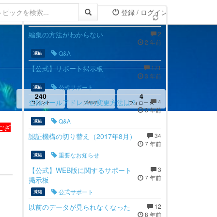
登録 / ログイン
最新トピック
編集の方法がわからない
2
2 年前
Q&A
凍結
【公式】サポート掲示板
171
3 年前
公式サポート
凍結
240
4
登録メールアドレスの変更方法は？
4
views
コメント
フォロー
3 年前
Q&A
凍結
ござ
認証機構の切り替え（2017年8月）
34
7 年前
重要なお知らせ
凍結
【公式】WEB版に関するサポート
3
7 年前
掲示板
公式サポート
凍結
以前のデータが見られなくなった
12
8 年前