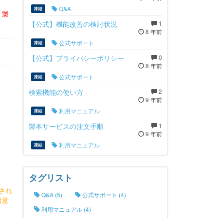
Q&A
凍結
、製
【公式】機能改善の検討状況
1
8 年前
公式サポート
凍結
【公式】プライバシーポリシー
0
8 年前
公式サポート
凍結
検索機能の使い方
2
9 年前
利用マニュアル
凍結
製本サービスの注文手順
1
9 年前
利用マニュアル
凍結
タグリスト
、
され
Q&A (5)
公式サポート (4)
留意
利用マニュアル (4)