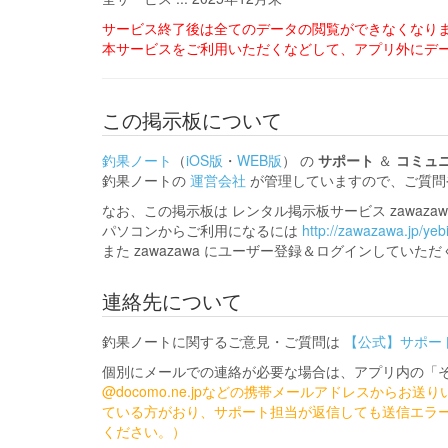
サービス終了後は全てのデータの閲覧ができなくなり
本サービスをご利用いただくなどして、アプリ外にデ
この掲示板について
釣果ノート
（
iOS版
・
WEB版
） の
サポート
＆
コミュ
釣果ノートの
運営会社
が管理していますので、ご質問
なお、この掲示板は レンタル掲示板サービス zawaz
パソコンからご利用になるには
http://zawazawa.jp/yebi
また zawazawa にユーザー登録＆ログインしてい
連絡先について
釣果ノートに関するご意見・ご質問は
【公式】サポー
個別にメールでの連絡が必要な場合は、アプリ内の「
@docomo
.ne.jpなどの携帯メールアドレスからお
ている方がおり、サポート担当が返信しても送信エラ
ください。）