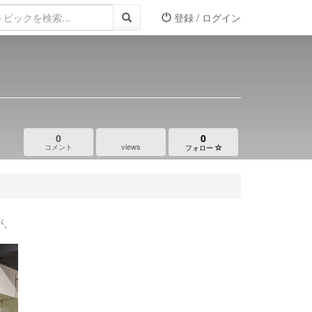
登録 / ログイン
0
0
views
コメント
フォロー
が、