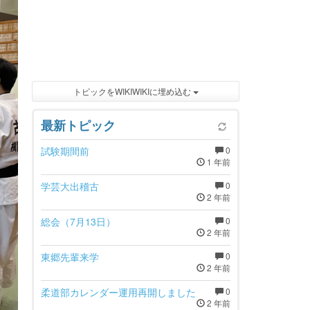
トピックをWIKIWIKIに埋め込む
最新トピック
試験期間前
0
1 年前
学芸大出稽古
0
2 年前
総会（7月13日）
0
2 年前
東郷先輩来学
0
2 年前
柔道部カレンダー運用再開しました
0
2 年前