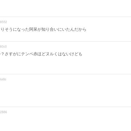
8552
なりそうになった阿呆が知り合いにいたんだから
60c0
いか？さすがにテンペ赤ほどヌルくはないけども
4a6b
2886