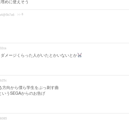
限埋めに使えそう
>> 8
a4@5b7a6
02ca
こダメージくらった人がいたとかいないとか
b25c
る方向から僕ら学生をぶっ刺す曲
というSEGAからのお告げ
6085