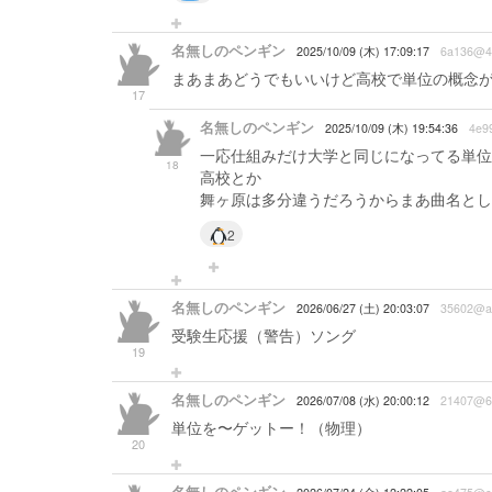
名無しのペンギン
2025/10/09 (木) 17:09:17
6a136@4
まあまあどうでもいいけど高校で単位の概念
17
名無しのペンギン
2025/10/09 (木) 19:54:36
4e9
一応仕組みだけ大学と同じになってる単位
18
高校とか
舞ヶ原は多分違うだろうからまあ曲名とし
2
名無しのペンギン
2026/06/27 (土) 20:03:07
35602@a
受験生応援（警告）ソング
19
名無しのペンギン
2026/07/08 (水) 20:00:12
21407@6
単位を〜ゲットー！（物理）
20