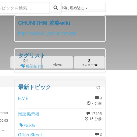
登録 / ログイン
トピックをWIKIWIKIに埋め込む
CHUNITHM 攻略wiki
https://wikiwiki.jp/chunithmwiki
タグリスト
21
3
views
コメント
フォロー
掲示板 (11)
最新トピック
E.V.E
9
7 分前
f6669
雑談掲示板
17495
15 分前
05:03
掲示板
...
Glitch Street
2