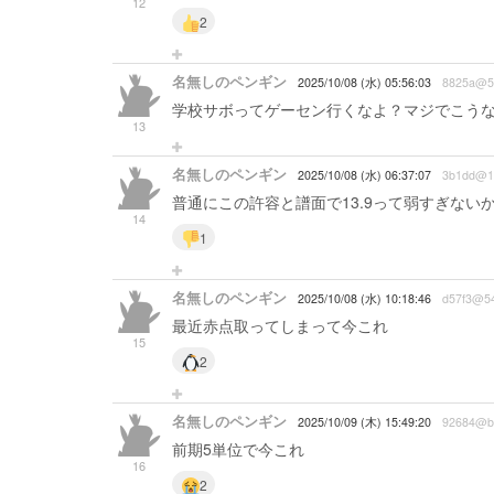
12
2
名無しのペンギン
2025/10/08 (水) 05:56:03
8825a@5
学校サボってゲーセン行くなよ？マジでこう
13
名無しのペンギン
2025/10/08 (水) 06:37:07
3b1dd@1
普通にこの許容と譜面で13.9って弱すぎな
14
1
名無しのペンギン
2025/10/08 (水) 10:18:46
d57f3@5
最近赤点取ってしまって今これ
15
2
名無しのペンギン
2025/10/09 (木) 15:49:20
92684@b
前期5単位で今これ
16
2