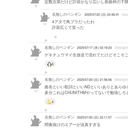
定数次第だけど許容かなり広いし新曲枠の下
8
名無しのペンギン
2025/07/20 (日) 20:46:31
0bd
4アタで鳥プラだったわ
10
許容広くて笑った
名無しのペンギン
2025/07/17 (木) 02:19:23
33d0c@3
ゲキチュウマイ生放送で流れてたけどそこそ
9
6
名無しのペンギン
2025/07/20 (日) 21:56:06
88654@0
曲名といい歌詞といいNDといいありとあらゆ
11
多分これはCHUNITHMやってないで勉強しろ
4
名無しのペンギン
2025/07/20 (日) 22:11:57
1e4d2@6
間奏抜けのエアーが迫真すぎる