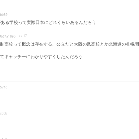
bb89
がある学校って実際日本にどれくらいあるんだろう
>> 17
9b@a1690
制高校って概念は存在する、公立だと大阪の鳳高校とか北海道の札幌開
てキャッチーにわかりやすくしたんだろう
571c
c55b