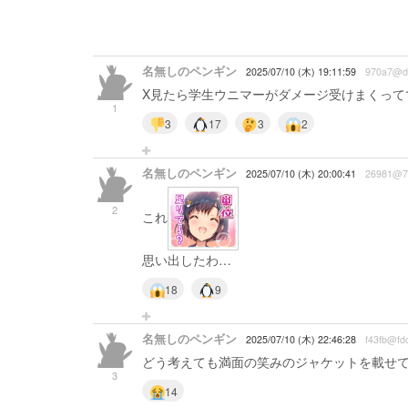
名無しのペンギン
2025/07/10 (木) 19:11:59
970a7@d
X見たら学生ウニマーがダメージ受けまくって
1
3
17
3
2
名無しのペンギン
2025/07/10 (木) 20:00:41
26981@7
2
これ
思い出したわ…
18
9
名無しのペンギン
2025/07/10 (木) 22:46:28
f43fb@fd
どう考えても満面の笑みのジャケットを載せ
3
14