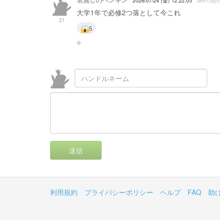
名無しのペンギン
2026/07/24 (金) 12:22:05
ae475@c
大学1年で必修2つ落として今これ
21
5
送信
利用規約
プライバシーポリシー
ヘルプ
FAQ
助