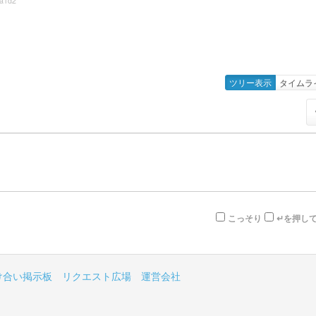
a1d2
ツリー表示
タイムラ
こっそり
↵を押し
け合い掲示板
リクエスト広場
運営会社