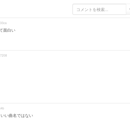
33ca
て面白い
7208
c4b
ていい曲名ではない