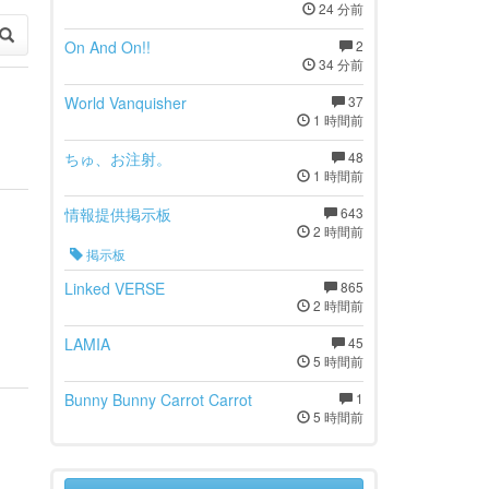
24 分前
On And On!!
2
34 分前
World Vanquisher
37
1 時間前
ちゅ、お注射。
48
1 時間前
情報提供掲示板
643
2 時間前
掲示板
Linked VERSE
865
2 時間前
LAMIA
45
5 時間前
Bunny Bunny Carrot Carrot
1
5 時間前