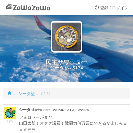
登録 / ログイン
民主ザワッター
シータ塾 / 5174
シータ塾
5174
シータ
Shita
2025/07/08 (火) 08:20:36
フォロワーがまだ
5174
山田太郎！オタク議員！戦闘力何万票にできるか楽しみｗ
ｗｗｗｗ