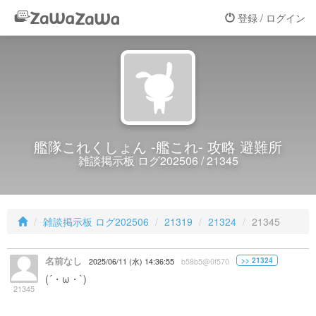
登録 / ログイン
艦隊これくしょん -艦これ- 攻略 避難所
雑談掲示板 ログ202506 / 21345
雑談掲示板 ログ202506
21319
21324
21345
名前なし
>> 21324
2025/06/11 (水) 14:36:55
b58b5@0f570
(´・ω・`)
休憩室で仕事の種を～とか、会議室使えやと思う
21345
わね