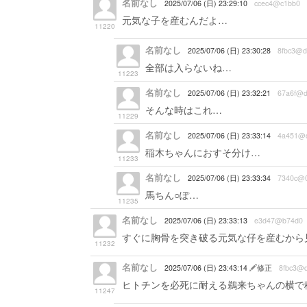
名前なし
2025/07/06 (日) 23:29:10
ccec4@c1bb0
元気な子を産むんだよ…
11220
名前なし
2025/07/06 (日) 23:30:28
8fbc3@d
全部は入らないね…
11223
名前なし
2025/07/06 (日) 23:32:21
67a6f@d
そんな時はこれ…
11229
名前なし
2025/07/06 (日) 23:33:14
4a451@d
稲木ちゃんにおすそ分け…
11233
名前なし
2025/07/06 (日) 23:33:34
7340c@
馬ちん○ぽ…
11235
名前なし
2025/07/06 (日) 23:33:13
e3d47@b74d0
すぐに胸骨を突き破る元気な仔を産むから
11232
名前なし
2025/07/06 (日) 23:43:14
修正
8fbc3@
ヒトチンを必死に耐える鵜来ちゃんの横で
11247