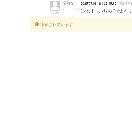
名前なし
2025/07/06 (日) 23:45:32
723f8@6
(´・ω・｀)豚のドリルちんぽでよが
11252
凍結されています。