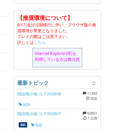
【推奨環境について】
8/17(金)の2期移行に伴い、ブラウザ版の推
奨環境が変更となりました。
プレイの際はご注意下さい。
詳しくは
こちら
Internet Explorer(IE)を
利用している方は要注意
最新トピック
雑談掲示板 ログ202608
11362
現在
雑談
雑談掲示板 ログ202607
52851
7 日前
雑談
凍結