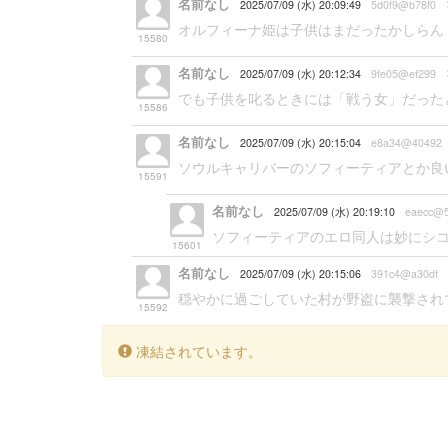
名前なし
2025/07/09 (水) 20:09:49
5d0f9@b78f0
オルフィーナ姫は子供はまだったかしらん
15580
名前なし
2025/07/09 (水) 20:12:34
9fe05@ef299
でも子供を叱るときには「戦う女」だった
15586
名前なし
2025/07/09 (水) 20:15:04
e8a34@40492
ソウルキャリバーのソフィーティアとか良
15591
名前なし
2025/07/09 (水) 20:19:10
eaecc@5
ソフィーティアのエロ同人は妙にシ
15601
名前なし
2025/07/09 (水) 20:15:06
391c4@a30df
穏やかに過ごしていた村が野盗に襲撃されて
15592
凍結されています。