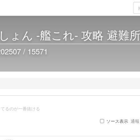
ょん -艦これ- 攻略 避難
07 / 15571
ってるのが一番抜ける
ソース表示
通報 .