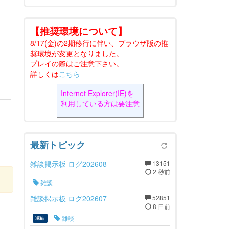
【推奨環境について】
8/17(金)の2期移行に伴い、ブラウザ版の推
奨環境が変更となりました。
プレイの際はご注意下さい。
詳しくは
こちら
Internet Explorer(IE)を
利用している方は要注意
最新トピック
雑談掲示板 ログ202608
13151
2 秒前
雑談
雑談掲示板 ログ202607
52851
8 日前
雑談
凍結