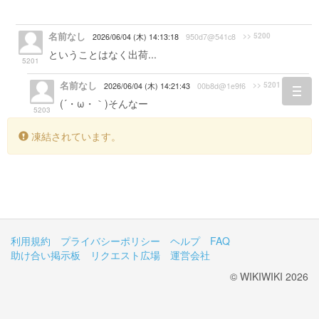
名前なし
>> 5200
2026/06/04 (木) 14:13:18
950d7@541c8
ということはなく出荷...
5201
名前なし
>> 5201
2026/06/04 (木) 14:21:43
00b8d@1e9f6
togg
(´・ω・｀)そんなー
navi
5203
凍結されています。
利用規約
プライバシーポリシー
ヘルプ
FAQ
助け合い掲示板
リクエスト広場
運営会社
© WIKIWIKI 2026