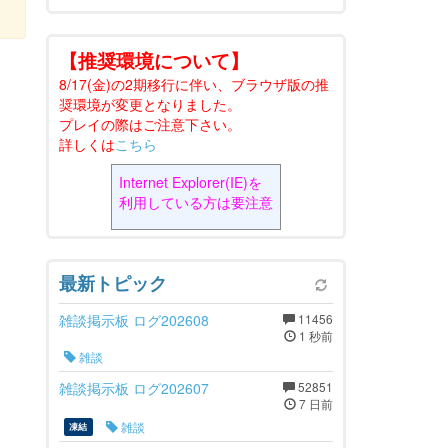
【推奨環境について】
8/17(金)の2期移行に伴い、ブラウザ版の推
奨環境が変更となりました。
プレイの際はご注意下さい。
詳しくは
こちら
Internet Explorer(IE)を
利用している方は要注意
最新トピック
雑談掲示板 ログ202608
11456
1 秒前
雑談
雑談掲示板 ログ202607
52851
7 日前
雑談
凍結