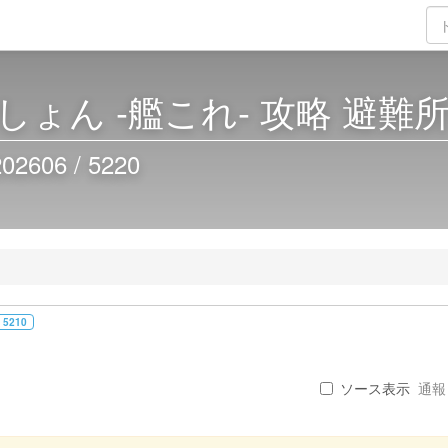
ょん -艦これ- 攻略 避難
06 / 5220
 5210
ソース表示
通報 .