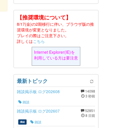
【推奨環境について】
8/17(金)の2期移行に伴い、ブラウザ版の推
奨環境が変更となりました。
プレイの際はご注意下さい。
詳しくは
こちら
Internet Explorer(IE)を
利用している方は要注意
最新トピック
雑談掲示板 ログ202608
14098
3 秒前
雑談
雑談掲示板 ログ202607
52851
8 日前
雑談
凍結