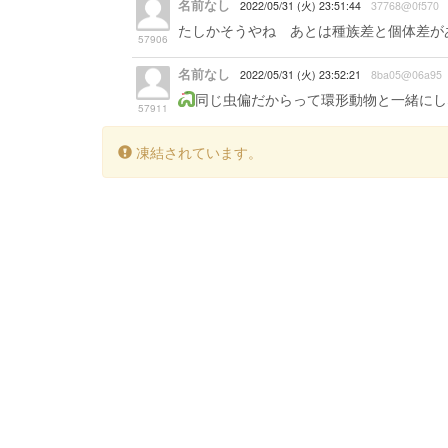
名前なし
2022/05/31 (火) 23:51:44
37768@0f570
たしかそうやね あとは種族差と個体差が
57906
名前なし
2022/05/31 (火) 23:52:21
8ba05@06a95
同じ虫偏だからって環形動物と一緒にし
57911
凍結されています。