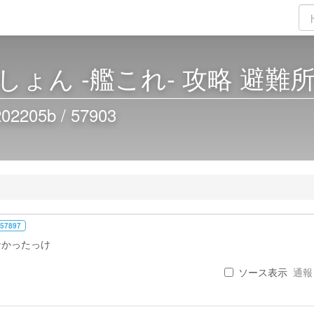
ょん -艦これ- 攻略 避難
05b / 57903
 57897
なかったっけ
ソース表示
通報 .