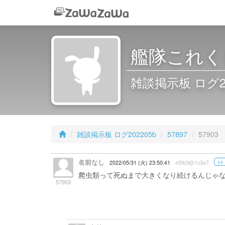
艦隊これくし
雑談掲示板 ログ2022
雑談掲示板 ログ202205b
57897
57903
名前なし
>>
2022/05/31 (火) 23:50:41
e5fb3@1c3e7
爬虫類って死ぬまで大きくなり続けるんじゃ
57903