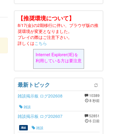
【推奨環境について】
8/17(金)の2期移行に伴い、ブラウザ版の推
奨環境が変更となりました。
プレイの際はご注意下さい。
詳しくは
こちら
Internet Explorer(IE)を
利用している方は要注意
最新トピック
雑談掲示板 ログ202608
10389
8 秒前
雑談
雑談掲示板 ログ202607
52851
6 日前
雑談
凍結