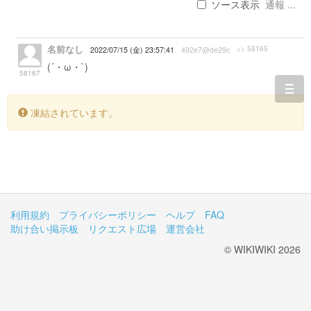
ソース表示
通報 ...
名前なし
>> 58165
2022/07/15 (金) 23:57:41
492e7@de29c
(´・ω・`)
早いうちから個人年金に入るか、資産運用の積
58167
立てしてないと老後キツいわよね
togg
navi
凍結されています。
利用規約
プライバシーポリシー
ヘルプ
FAQ
助け合い掲示板
リクエスト広場
運営会社
© WIKIWIKI 2026