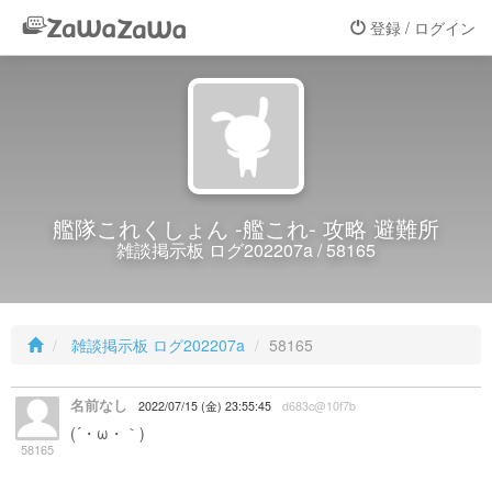
登録 / ログイン
艦隊これくしょん -艦これ- 攻略 避難所
雑談掲示板 ログ202207a / 58165
雑談掲示板 ログ202207a
58165
名前なし
2022/07/15 (金) 23:55:45
d683c@10f7b
(´・ω・｀)
年金これぐらい貰えるみたいな通知来てたけど
58165
絶望したわね、なんかの間違いで70まで生きたら大変だわ