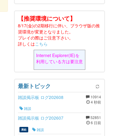
【推奨環境について】
8/17(金)の2期移行に伴い、ブラウザ版の推
奨環境が変更となりました。
プレイの際はご注意下さい。
詳しくは
こちら
Internet Explorer(IE)を
利用している方は要注意
最新トピック
雑談掲示板 ログ202608
10914
4 秒前
雑談
雑談掲示板 ログ202607
52851
6 日前
雑談
凍結