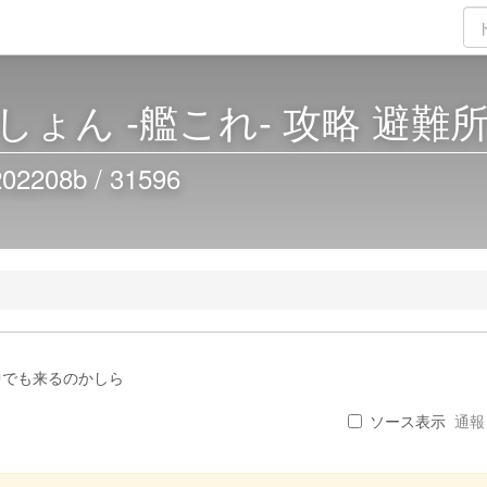
ょん -艦これ- 攻略 避難
08b / 31596
中でも来るのかしら
ソース表示
通報 .