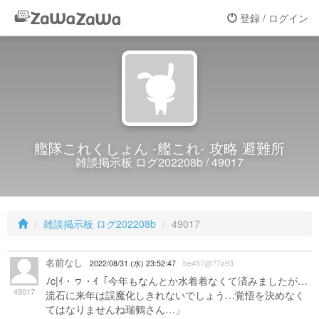
登録 / ログイン
艦隊これくしょん -艦これ- 攻略 避難所
雑談掲示板 ログ202208b / 49017
雑談掲示板 ログ202208b
49017
名前なし
2022/08/31 (水) 23:52:47
be457@77a93
ﾉc|ｲ・ヮ・ｲ「今年もなんとか水着着なくて済みましたが…
49017
流石に来年は誤魔化しきれないでしょう…覚悟を決めなく
てはなりませんね瑞鶴さん…」