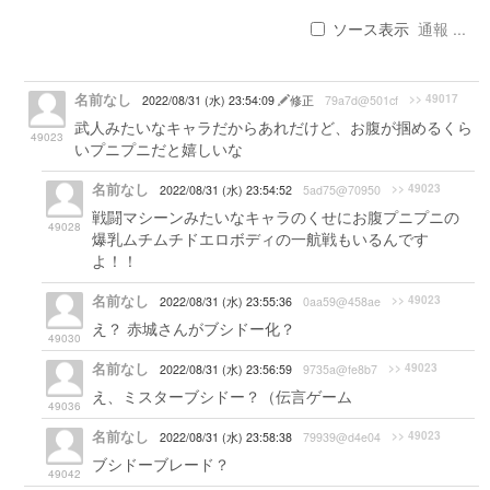
ソース表示
通報 ...
名前なし
>> 49017
2022/08/31 (水) 23:54:09
修正
79a7d@501cf
武人みたいなキャラだからあれだけど、お腹が掴めるくら
49023
いプニプニだと嬉しいな
名前なし
>> 49023
2022/08/31 (水) 23:54:52
5ad75@70950
戦闘マシーンみたいなキャラのくせにお腹プニプニの
49028
爆乳ムチムチドエロボディの一航戦もいるんです
よ！！
名前なし
>> 49023
2022/08/31 (水) 23:55:36
0aa59@458ae
え？ 赤城さんがブシドー化？
49030
名前なし
>> 49023
2022/08/31 (水) 23:56:59
9735a@fe8b7
え、ミスターブシドー？（伝言ゲーム
49036
名前なし
>> 49023
2022/08/31 (水) 23:58:38
79939@d4e04
ブシドーブレード？
49042