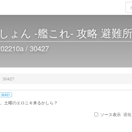
ょん -艦これ- 攻略 避難
10a / 30427
30427
 30421
ね。土曜のエロニキ来るかしら？
ソース表示
通報 .