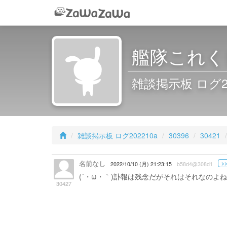
艦隊これくし
雑談掲示板 ログ2022
雑談掲示板 ログ202210a
30396
30421
名前なし
>>
2022/10/10 (月) 21:23:15
b58d4@308d1
(´・ω・｀)訃報は残念だがそれはそれなのよ
30427