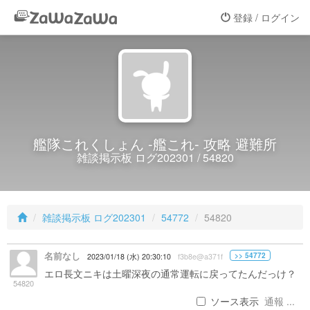
登録 / ログイン
艦隊これくしょん -艦これ- 攻略 避難所
雑談掲示板 ログ202301 / 54820
雑談掲示板 ログ202301
54772
54820
名前なし
>> 54772
2023/01/18 (水) 20:30:10
f3b8e@a371f
エロ長文ニキは土曜深夜の通常運転に戻ってたんだっけ？
54820
ソース表示
通報 ...