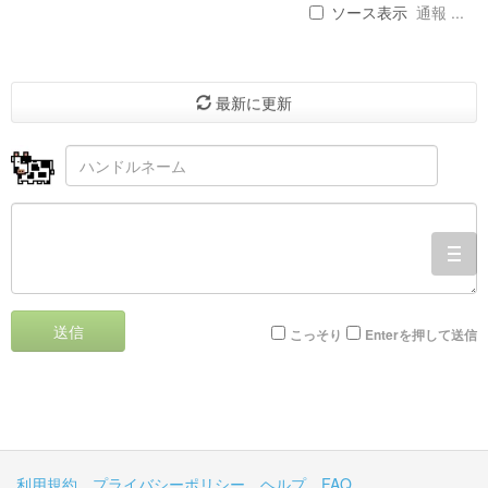
ソース表示
通報 ...
最新に更新
togg
navi
送信
こっそり
Enterを押して送信
利用規約
プライバシーポリシー
ヘルプ
FAQ