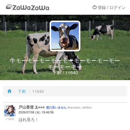
登録 / ログイン
牛モーモーモーモーモーモーモーモーモー
モーモーモー
下痢 / 11640
下痢
11640
戸山香澄
akanesan_kekkon
悪口言いません
2026/07/08 (水) 19:46:56
11640
ほれ見ろ！