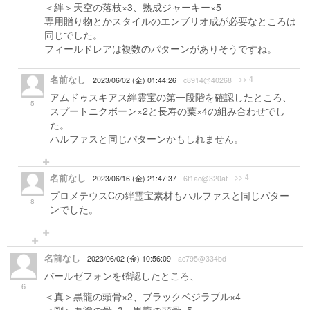
＜絆＞天空の落枝×3、熟成ジャーキー×5
専用贈り物とかスタイルのエンブリオ成が必要なところは
同じでした。
フィールドレアは複数のパターンがありそうですね。
名前なし
>> 4
2023/06/02 (金) 01:44:26
c8914@40268
アムドゥスキアス絆霊宝の第一段階を確認したところ、
5
スプートニクボーン×2と長寿の葉×4の組み合わせでし
た。
ハルファスと同じパターンかもしれません。
名前なし
>> 4
2023/06/16 (金) 21:47:37
6f1ac@320af
プロメテウスCの絆霊宝素材もハルファスと同じパター
8
ンでした。
名前なし
2023/06/02 (金) 10:56:09
ac795@334bd
バールゼフォンを確認したところ、
6
＜真＞黒龍の頭骨×2、ブラックベジラブル×4