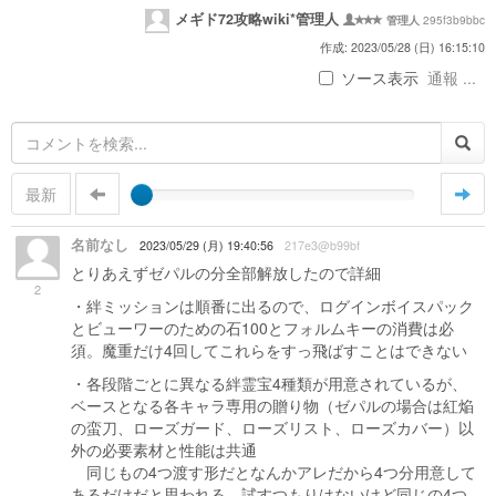
メギド72攻略wiki*管理人
295f3b9bbc
管理人
作成: 2023/05/28 (日) 16:15:10
ソース表示
通報 ...
最新
名前なし
2023/05/29 (月) 19:40:56
217e3@b99bf
とりあえずゼパルの分全部解放したので詳細
2
・絆ミッションは順番に出るので、ログインボイスパック
とビューワーのための石100とフォルムキーの消費は必
須。魔重だけ4回してこれらをすっ飛ばすことはできない
・各段階ごとに異なる絆霊宝4種類が用意されているが、
ベースとなる各キャラ専用の贈り物（ゼパルの場合は紅焔
の蛮刀、ローズガード、ローズリスト、ローズカバー）以
外の必要素材と性能は共通
同じもの4つ渡す形だとなんかアレだから4つ分用意して
あるだけだと思われる。試すつもりはないけど同じの4つ