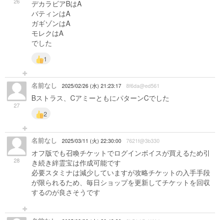
26
デカラビアBはA
バティンはA
ガギゾンはA
モレクはA
でした
1
名前なし
2025/02/26 (水) 21:23:17
8f6da@ed561
Bストラス、CアミーともにパターンCでした
27
2
名前なし
2025/03/11 (火) 22:30:00
7621f@3b330
オフ版でも召喚チケットでログインボイスが買えるため引
28
き続き絆霊宝は作成可能です
必要スタミナは減少していますが攻略チケットの入手手段
が限られるため、毎日ショップを更新してチケットを回収
するのが良さそうです