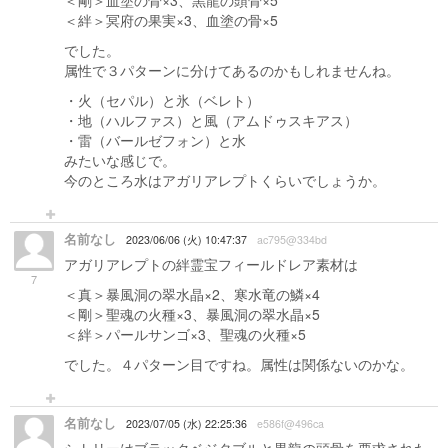
＜剛＞血塗の骨×3、黒龍の頭骨×5
＜絆＞冥府の果実×3、血塗の骨×5
でした。
属性で３パターンに分けてあるのかもしれませんね。
・火（セパル）と氷（ベレト）
・地（ハルファス）と風（アムドゥスキアス）
・雷（バールゼフォン）と水
みたいな感じで。
今のところ水はアガリアレプトくらいでしょうか。
名前なし
2023/06/06 (火) 10:47:37
ac795@334bd
アガリアレプトの絆霊宝フィールドレア素材は
7
＜真＞暴風洞の翠水晶×2、寒水竜の鱗×4
＜剛＞聖魂の火種×3、暴風洞の翠水晶×5
＜絆＞パールサンゴ×3、聖魂の火種×5
でした。４パターン目ですね。属性は関係ないのかな。
名前なし
2023/07/05 (水) 22:25:36
e586f@496ca