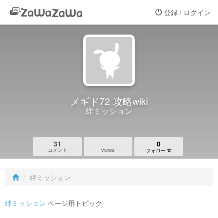
登録 / ログイン
メギド72 攻略wiki
絆ミッション
31
0
views
コメント
フォロー
絆ミッション
絆ミッション
ページ用トピック