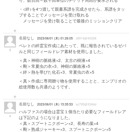
り、数百回～数千回単位のチケット周回が要求される
・<絆>を4つ渡して親書系譜を完成させたら、系譜をタッ
プすることでメッセージを受け取れる
メッセージを受け取ることで最後のミッションクリア
名前なし
2023/06/01 (木) 01:26:05
c8914@40268
ベレトの絆霊宝作成にあたって、既に報告されているゼパ
3
ルと同じフィールドレア素材を使用しました。
＜真＞神樹の脈絡液×2、太古の樹液×4
＜剛＞常夏虫の衣×3、神樹の脈絡液×5
＜絆＞熱を帯びた化石×3、常夏虫の衣×5
＜真＞作成に専用贈り物を使用することと、エンブリオの
総使用数も共通のようです。
名前なし
2023/06/01 (木) 15:35:53
ac795@334bd
ハルファスの場合は霊宝１個当たり必要なフィールドレア
4
は下記のようになりました。
＜真＞スプートニクボーン×2、長寿の葉×4
＜剛＞熟成ジャーキー×3、スプートニクボーン×5