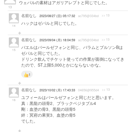
ウェパルの素材はアガリアレプトと同じでした。
13
名前なし
>> 13
2023/08/27 (日) 05:17:32
ac795@334bd
ハックはゼパルと同じでした。
14
名前なし
>> 13
2023/09/04 (月) 18:04:59
ac795@334bd
バエルはバールゼフォンと同じ、バラムとプルソンBは
15
ゼパルと同じでした。
ドリンク飲んでチケット使っての作業が面倒になってき
たので、ST上限5,000とかにならないかな。
1
名前なし
>> 13
2023/10/02 (月) 17:43:33
04656@955d4
ユフィールはバールゼフォンと同じだと思います。
16
真：黒龍の頭骨2、ブラックベジタブル4
剛：血塗の骨3、黒龍の頭骨5
絆：冥府の果実3、血塗の骨5
でした。