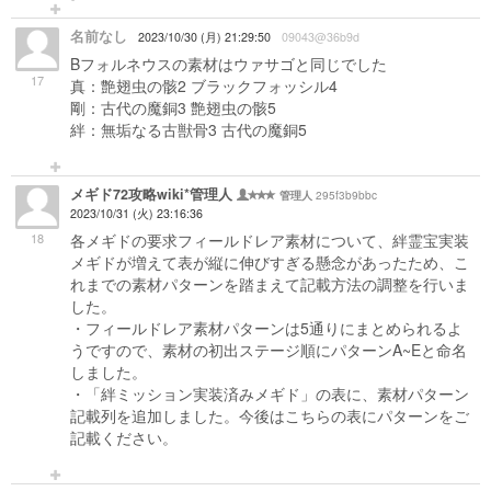
名前なし
2023/10/30 (月) 21:29:50
09043@36b9d
Bフォルネウスの素材はウァサゴと同じでした
17
真：艶翅虫の骸2 ブラックフォッシル4
剛：古代の魔銅3 艶翅虫の骸5
絆：無垢なる古獣骨3 古代の魔銅5
メギド72攻略wiki*管理人
295f3b9bbc
管理人
2023/10/31 (火) 23:16:36
18
各メギドの要求フィールドレア素材について、絆霊宝実装
メギドが増えて表が縦に伸びすぎる懸念があったため、こ
れまでの素材パターンを踏まえて記載方法の調整を行いま
した。
・フィールドレア素材パターンは5通りにまとめられるよ
うですので、素材の初出ステージ順にパターンA~Eと命名
しました。
・「絆ミッション実装済みメギド」の表に、素材パターン
記載列を追加しました。今後はこちらの表にパターンをご
記載ください。