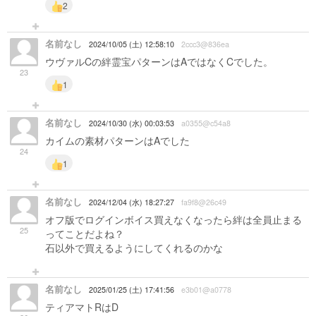
2
名前なし
2024/10/05 (土) 12:58:10
2ccc3@836ea
ウヴァルCの絆霊宝パターンはAではなくCでした。
23
1
名前なし
2024/10/30 (水) 00:03:53
a0355@c54a8
カイムの素材パターンはAでした
24
1
名前なし
2024/12/04 (水) 18:27:27
fa9f8@26c49
オフ版でログインボイス買えなくなったら絆は全員止まる
25
ってことだよね？
石以外で買えるようにしてくれるのかな
名前なし
2025/01/25 (土) 17:41:56
e3b01@a0778
ティアマトRはD