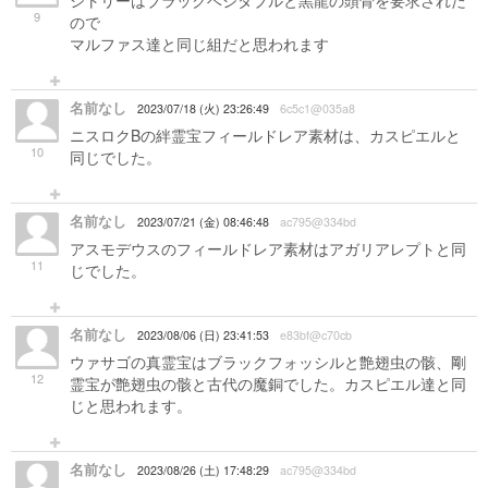
シトリーはブラックベジタブルと黒龍の頭骨を要求された
9
ので
マルファス達と同じ組だと思われます
名前なし
2023/07/18 (火) 23:26:49
6c5c1@035a8
ニスロクBの絆霊宝フィールドレア素材は、カスピエルと
10
同じでした。
名前なし
2023/07/21 (金) 08:46:48
ac795@334bd
アスモデウスのフィールドレア素材はアガリアレプトと同
11
じでした。
名前なし
2023/08/06 (日) 23:41:53
e83bf@c70cb
ウァサゴの真霊宝はブラックフォッシルと艶翅虫の骸、剛
12
霊宝が艶翅虫の骸と古代の魔銅でした。カスピエル達と同
じと思われます。
名前なし
2023/08/26 (土) 17:48:29
ac795@334bd