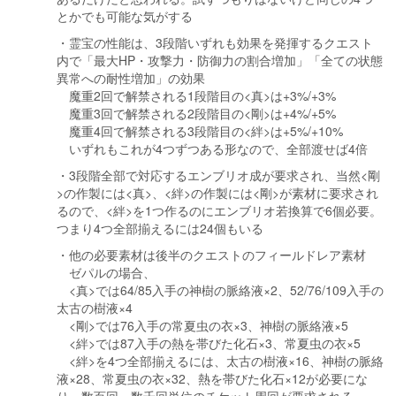
とかでも可能な気がする
・霊宝の性能は、3段階いずれも効果を発揮するクエスト
内で「最大HP・攻撃力・防御力の割合増加」「全ての状態
異常への耐性増加」の効果
魔重2回で解禁される1段階目の<真>は+3%/+3%
魔重3回で解禁される2段階目の<剛>は+4%/+5%
魔重4回で解禁される3段階目の<絆>は+5%/+10%
いずれもこれが4つずつある形なので、全部渡せば4倍
・3段階全部で対応するエンブリオ成が要求され、当然<剛
>の作製には<真>、<絆>の作製には<剛>が素材に要求され
るので、<絆>を1つ作るのにエンブリオ若換算で6個必要。
つまり4つ全部揃えるには24個もいる
・他の必要素材は後半のクエストのフィールドレア素材
ゼパルの場合、
<真>では64/85入手の神樹の脈絡液×2、52/76/109入手の
太古の樹液×4
<剛>では76入手の常夏虫の衣×3、神樹の脈絡液×5
<絆>では87入手の熱を帯びた化石×3、常夏虫の衣×5
<絆>を4つ全部揃えるには、太古の樹液×16、神樹の脈絡
液×28、常夏虫の衣×32、熱を帯びた化石×12が必要にな