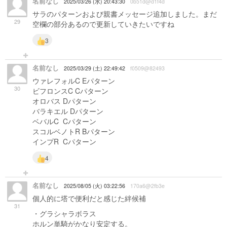
名前なし
2025/03/26 (水) 20:43:30
0b51d@d1f4d
サラのパターンおよび親書メッセージ追加しました。まだ
29
空欄の部分あるので更新していきたいですね
3
名前なし
2025/03/29 (土) 22:49:42
f0509@82493
ウァレフォルC Eパターン
30
ビフロンスC Cパターン
オロバス Dパターン
バラキエル Dパターン
ベバルC Cパターン
スコルベノトR Bパターン
インプR Cパターン
4
名前なし
2025/08/05 (火) 03:22:56
170a6@2fb3e
個人的に塔で便利だと感じた絆候補
31
・グラシャラボラス
ホルン単騎がかなり安定する。