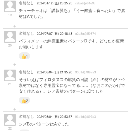
名前なし
2024/01/12 (金) 23:25:25
c9ba9@61e9c
チューチャオは「諜報翼忍」「うー餡蜜…食べたい」で素
19
材はAでした。
名前なし
2024/07/07 (日) 20:48:13
a2d8a@50874
バフォメットの絆霊宝素材パターンDです、どなたか更新
20
お願いします
1
名前なし
2024/08/04 (日) 21:35:20
93d1d@897a3
そういえばフィロタヌスの燃笑の日誌（絆）の材料が下位
21
素材ではなく専用霊宝になってる……（なおこのおかげで
安く作れる）。レア素材のパターンはDでした
2
名前なし
2024/08/04 (日) 22:53:37
93d1d@897a3
ジズBのパターンはAでした
22