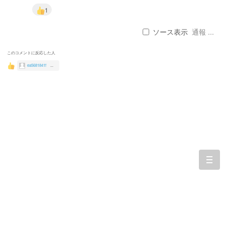
1
ソース表示
通報 ...
このコメントに反応した人
ea5681841f
...
togg
navi