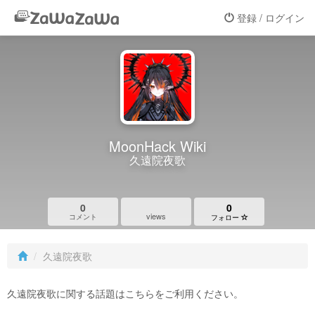
登録 / ログイン
MoonHack Wiki
久遠院夜歌
0
0
views
コメント
フォロー
久遠院夜歌
久遠院夜歌に関する話題はこちらをご利用ください。