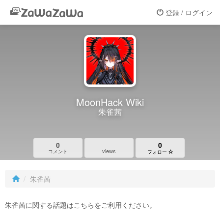
登録 / ログイン
MoonHack Wiki
朱雀茜
0
0
views
コメント
フォロー
朱雀茜
朱雀茜に関する話題はこちらをご利用ください。