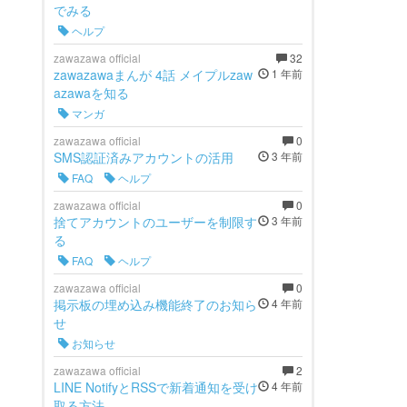
でみる
ヘルプ
zawazawa official
32
zawazawaまんが 4話 メイプルzaw
1 年前
azawaを知る
マンガ
zawazawa official
0
SMS認証済みアカウントの活用
3 年前
FAQ
ヘルプ
zawazawa official
0
捨てアカウントのユーザーを制限す
3 年前
る
FAQ
ヘルプ
zawazawa official
0
掲示板の埋め込み機能終了のお知ら
4 年前
せ
お知らせ
zawazawa official
2
LINE NotifyとRSSで新着通知を受け
4 年前
取る方法