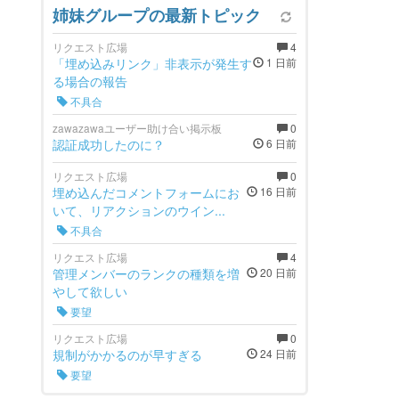
姉妹グループの最新トピック
リクエスト広場
4
「埋め込みリンク」非表示が発生す
1 日前
る場合の報告
不具合
zawazawaユーザー助け合い掲示板
0
認証成功したのに？
6 日前
リクエスト広場
0
埋め込んだコメントフォームにお
16 日前
いて、リアクションのウイン...
不具合
リクエスト広場
4
管理メンバーのランクの種類を増
20 日前
やして欲しい
要望
リクエスト広場
0
規制がかかるのが早すぎる
24 日前
要望