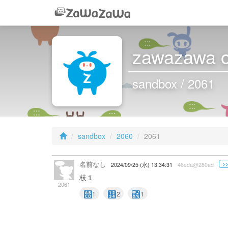
zawazawa of
sandbox / 2061
sandbox
2060
2061
名前なし
>>
2024/09/25 (水) 13:34:31
46eda@280ad
枝１
2061
1
2
1