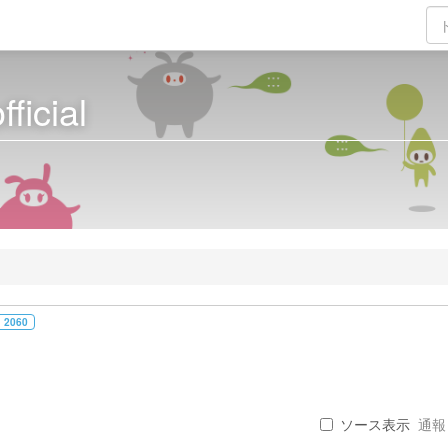
ficial
 2060
ソース表示
通報 .