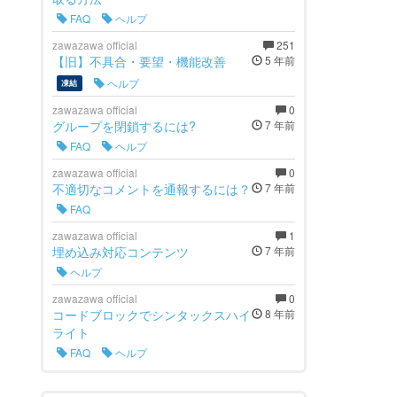
FAQ
ヘルプ
zawazawa official
251
【旧】不具合・要望・機能改善
5 年前
ヘルプ
凍結
zawazawa official
0
グループを閉鎖するには?
7 年前
FAQ
ヘルプ
zawazawa official
0
不適切なコメントを通報するには？
7 年前
FAQ
zawazawa official
1
埋め込み対応コンテンツ
7 年前
ヘルプ
zawazawa official
0
コードブロックでシンタックスハイ
8 年前
ライト
FAQ
ヘルプ