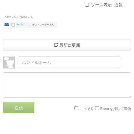
ソース表示
通報 ...
このコメントに反応した人
Yochiki__
...
ゲストユーザー 2 人
最新に更新
送信
こっそり
Enterを押して送信