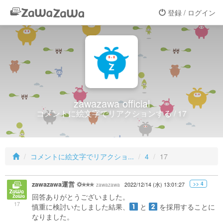
登録 / ログイン
zawazawa official
コメントに絵文字でリアクションする / 17
コメントに絵文字でリアクショ...
4
17
zawazawa運営
>> 4
zawazawa
2022/12/14 (水) 13:01:27
回答ありがとうございました。
17
慎重に検討いたしました結果、
と
を採用することに
なりました。