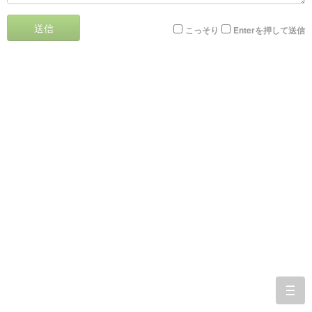
送信
こっそり
Enterを押して送信
togg
navi