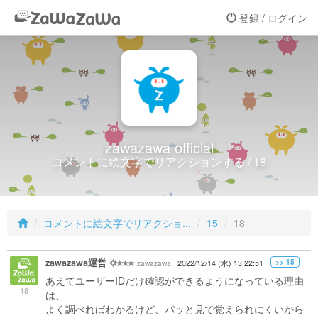
登録 / ログイン
zawazawa official
コメントに絵文字でリアクションする / 18
コメントに絵文字でリアクショ...
15
18
zawazawa運営
>> 15
zawazawa
2022/12/14 (水) 13:22:51
あえてユーザーIDだけ確認ができるようになっている理由
18
は、
よく調べればわかるけど、パッと見で覚えられにくいから