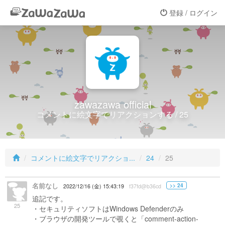
登録 / ログイン
zawazawa official
コメントに絵文字でリアクションする / 25
コメントに絵文字でリアクショ...
24
25
名前なし
>> 24
2022/12/16 (金) 15:43:19
f37fd@b36cd
追記です。
25
・セキュリティソフトはWindows Defenderのみ
・ブラウザの開発ツールで覗くと「comment-action-